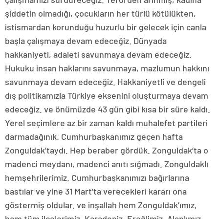
şiddetin olmadığı, çocukların her türlü kötülükten,
istismardan korunduğu huzurlu bir gelecek için canla
başla çalışmaya devam edeceğiz. Dünyada
hakkaniyeti, adaleti savunmaya devam edeceğiz.
Hukuku insan haklarını savunmaya, mazlumun hakkını
savunmaya devam edeceğiz. Hakkaniyetli ve dengeli
dış politikamızla Türkiye eksenini oluşturmaya devam
edeceğiz. ve önümüzde 43 gün gibi kısa bir süre kaldı.
Yerel seçimlere az bir zaman kaldı muhalefet partileri
darmadağınık. Cumhurbaşkanımız geçen hafta
Zonguldak’taydı. Hep beraber gördük. Zonguldak’ta o
madenci meydanı, madenci anıtı sığmadı. Zonguldaklı
hemşehrilerimiz. Cumhurbaşkanımızı bağırlarına
bastılar ve yine 31 Mart’ta verecekleri kararı ona
göstermiş oldular. ve inşallah hem Zonguldak’ımız,
hem tüm ilçelerimiz, Karadeniz, Ereğlimiz, Alaplımız,