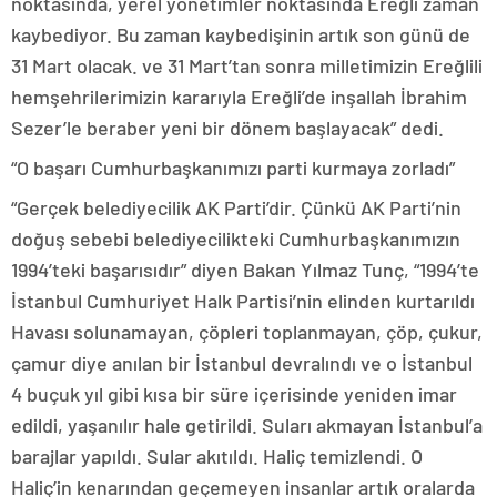
noktasında, yerel yönetimler noktasında Ereğli zaman
kaybediyor. Bu zaman kaybedişinin artık son günü de
31 Mart olacak. ve 31 Mart’tan sonra milletimizin Ereğlili
hemşehrilerimizin kararıyla Ereğli’de inşallah İbrahim
Sezer’le beraber yeni bir dönem başlayacak” dedi.
“O başarı Cumhurbaşkanımızı parti kurmaya zorladı”
“Gerçek belediyecilik AK Parti’dir. Çünkü AK Parti’nin
doğuş sebebi belediyecilikteki Cumhurbaşkanımızın
1994’teki başarısıdır” diyen Bakan Yılmaz Tunç, “1994’te
İstanbul Cumhuriyet Halk Partisi’nin elinden kurtarıldı
Havası solunamayan, çöpleri toplanmayan, çöp, çukur,
çamur diye anılan bir İstanbul devralındı ve o İstanbul
4 buçuk yıl gibi kısa bir süre içerisinde yeniden imar
edildi, yaşanılır hale getirildi. Suları akmayan İstanbul’a
barajlar yapıldı. Sular akıtıldı. Haliç temizlendi. O
Haliç’in kenarından geçemeyen insanlar artık oralarda