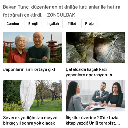
Bakan Tunç, düzenlenen etkinliğe katılanlar ile hatıra
fotoğrafı çektirdi. – ZONGULDAK
Cumhur
Ereğli
İnşallah
Millet
Proje
Japonların sırrı ortaya çıktı
Çatalca’da kaçak kazı
yapanlara operasyon: 4
gözaltı
Severek yediğimiz o meyve
İlişkiler üzerine 20’de fazla
birkaç yıl sonra yok olacak
kitap yazdı! Ünlü terapist,