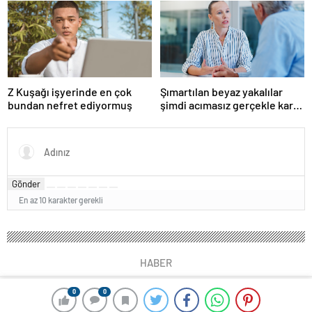
boşanmaların gerçek
suçlularını açıklıyor
Z Kuşağı işyerinde en çok
Şımartılan beyaz yakalılar
bundan nefret ediyormuş
şimdi acımasız gerçekle karşı
karşıya
Gönder
En az 10 karakter gerekli
HABER
0
0