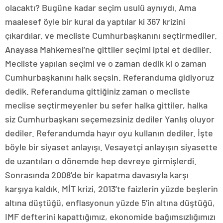
olacaktı? Bugüne kadar seçim usulü aynıydı. Ama
maalesef öyle bir kural da yaptılar ki 367 krizini
çıkardılar. ve mecliste Cumhurbaşkanını seçtirmediler.
Anayasa Mahkemesi’ne gittiler seçimi iptal et dediler.
Mecliste yapılan seçimi ve o zaman dedik ki o zaman
Cumhurbaşkanını halk seçsin. Referanduma gidiyoruz
dedik. Referanduma gittiğiniz zaman o mecliste
meclise seçtirmeyenler bu sefer halka gittiler, halka
siz Cumhurbaşkanı seçemezsiniz dediler Yanlış oluyor
dediler. Referandumda hayır oyu kullanın dediler. İşte
böyle bir siyaset anlayışı. Vesayetçi anlayışın siyasette
de uzantıları o dönemde hep devreye girmişlerdi.
Sonrasında 2008’de bir kapatma davasıyla karşı
karşıya kaldık. MİT krizi, 2013’te faizlerin yüzde beşlerin
altına düştüğü, enflasyonun yüzde 5’in altına düştüğü,
IMF defterini kapattığımız, ekonomide bağımsızlığımızı