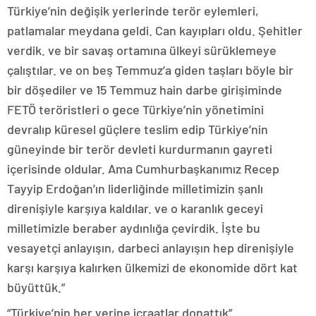
Türkiye’nin değişik yerlerinde terör eylemleri,
patlamalar meydana geldi. Can kayıpları oldu. Şehitler
verdik. ve bir savaş ortamına ülkeyi sürüklemeye
çalıştılar. ve on beş Temmuz’a giden taşları böyle bir
bir döşediler ve 15 Temmuz hain darbe girişiminde
FETÖ teröristleri o gece Türkiye’nin yönetimini
devralıp küresel güçlere teslim edip Türkiye’nin
güneyinde bir terör devleti kurdurmanın gayreti
içerisinde oldular. Ama Cumhurbaşkanımız Recep
Tayyip Erdoğan’ın liderliğinde milletimizin şanlı
direnişiyle karşıya kaldılar. ve o karanlık geceyi
milletimizle beraber aydınlığa çevirdik. İşte bu
vesayetçi anlayışın, darbeci anlayışın hep direnişiyle
karşı karşıya kalırken ülkemizi de ekonomide dört kat
büyüttük.”
“Türkiye’nin her yerine icraatlar donattık”