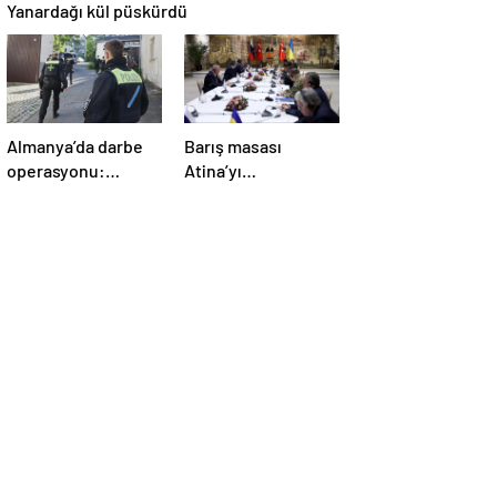
Yanardağı kül püskürdü
Almanya’da darbe
Barış masası
operasyonu:
Atina’yı
Gözaltılar
telaşlandırdı:
gerçekleşti
Başkan Erdoğan’ın
hamleleri korkuttu!
‘Yunanistan için risk
taşıyor’