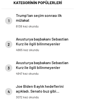
KATEGORİNİN POPÜLERLERİ
Trump’tan seçim sonrası ilk
mülakat
1
8138 kez okundu
Avusturya başbakanı Sebastian
Kurz ile ilgili bilinmeyenler
2
4965 kez okundu
Avusturya başbakanı Sebastian
Kurz ile ilgili bilinmeyenler
3
4947 kez okundu
Joe Biden 6 aylık hedeflerini
açıkladı. Senato buz gibi…
4
3072 kez okundu