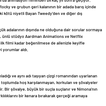
rarda animasyon filminden birkaç yıl sonra geçiyor.
 Rocky ve grubun geri kalanının bir adada barış içinde
eki kötü niyetli Bayan Tweedy’den ve diğer dış
üçük adalarının dışında ne olduğuna dair sorular sormaya
Film, ünlü stüdyo Aardman Animations ve Netflix
ilk filmi kadar beğenilmese de ailenizle keyifle
i yorumlar aldı.
adığı ve aynı adı taşıyan çizgi romanından uyarlanan
ter, toplumda hoş karşılanmayan, korkulan ve şövalyeler
ir. Bir şövalye, büyük bir suçla suçlanır ve Nimona’nın
rklılıklarını bir kenara bırakarak gerçeği aramaya