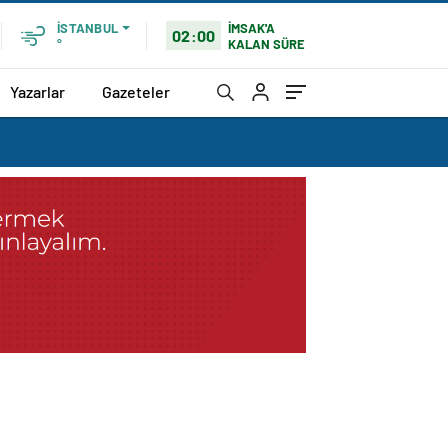
İMSAK'A
İSTANBUL
02:00
KALAN SÜRE
°
Yazarlar
Gazeteler