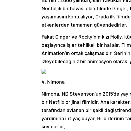
Bu film, 2000 yılında çıkan Tavuklar Fi
Nostaljik bir havası olan filmde Ginger,
yaşamasını konu alıyor. Orada ilk filmd
etkenlerden tamamen güvendedirler.
Fakat Ginger ve Rocky’nin kızı Molly, k
başlayınca işler tehlikeli bir hal alır. 
Animation’ın ortak çalışmasıdır. Serinin 
izleyebileceğiniz bir animasyon olarak iy
4. Nimona
Nimona, ND Stevenson’un 2015’de yayınl
bir Netflix orijinal filmidir. Ana karak
tarafından avlanan bir şekil değiştirend
yardımına ihtiyaç duyar. Birbirlerinin fa
koyulurlar.