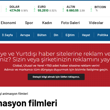
DOLAR
EURO
ALTIN
BITCOIN
47,7436
55,2510
6.660,55
%
0.18%
0.32%
2,59
Ekonomi
Spor
Kadın
Foto Galeri
Videolar
3.Sayfa
Avrupa
Bülten
Din
Eğitim
Hayat
Politika
yi animasyon filmleri
masyon filmleri