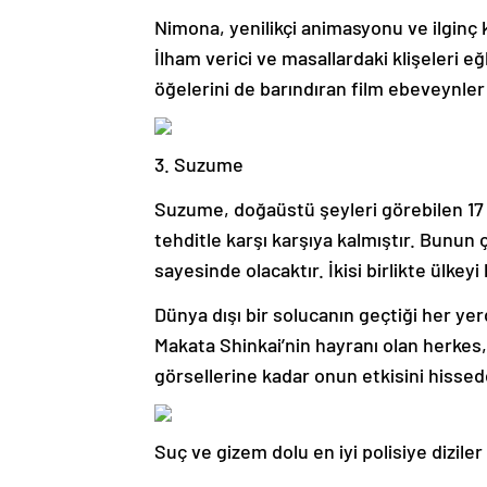
Nimona, yenilikçi animasyonu ve ilginç k
İlham verici ve masallardaki klişeleri e
öğelerini de barındıran film ebeveynler i
3. Suzume
Suzume, doğaüstü şeyleri görebilen 17 y
tehditle karşı karşıya kalmıştır. Bunu
sayesinde olacaktır. İkisi birlikte ülke
Dünya dışı bir solucanın geçtiği her ye
Makata Shinkai’nin hayranı olan herkes
görsellerine kadar onun etkisini hissed
Suç ve gizem dolu en iyi polisiye diziler