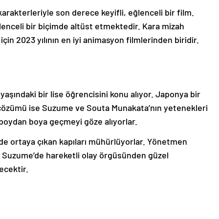
arakterleriyle son derece keyifli, eğlenceli bir film.
ğlenceli bir biçimde altüst etmektedir. Kara mizah
çin 2023 yılının en iyi animasyon filmlerinden biridir.
aşındaki bir lise öğrencisini konu alıyor. Japonya bir
n çözümü ise Suzume ve Souta Munakata’nın yetenekleri
yi boydan boya geçmeyi göze alıyorlar.
rde ortaya çıkan kapıları mühürlüyorlar. Yönetmen
, Suzume’de hareketli olay örgüsünden güzel
ecektir.