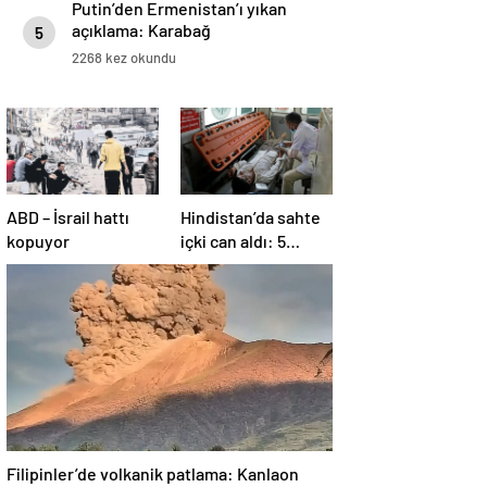
Putin’den Ermenistan’ı yıkan
açıklama: Karabağ
5
Azerbaycan’ın ayrılmaz bir
2268 kez okundu
parçasıdır!
ABD – İsrail hattı
Hindistan’da sahte
kopuyor
içki can aldı: 5
köyde alarm verildi
Filipinler’de volkanik patlama: Kanlaon