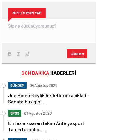
HIZLI YORUM YAP
GÖNDER
SON DAKİKA
HABERLERİ
GÜNDEM
09 Ağustos 2026
Joe Biden 6 aylık hedeflerini açıkladı.
Senato buz gibi…
SPOR
09 Ağustos 2026
En fazla kızaran takım Antalyaspor!
Tam 5 futbolcu….