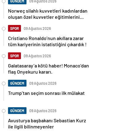
GÜNDEM
09 Ağustos 2026
Norweç silahlı kuvvetleri kadınlardan
oluşan özel kuvvetler eğitimlerini
başlattı.
SPOR
09 Ağustos 2026
Cristiano Ronaldo’nun akıllara zarar
tüm kariyerinin istatistiğini çıkardık !
SPOR
09 Ağustos 2026
Galatasaray’a kötü haber! Monaco’dan
flaş Onyekuru kararı.
GÜNDEM
09 Ağustos 2026
Trump’tan seçim sonrası ilk mülakat
GÜNDEM
09 Ağustos 2026
Avusturya başbakanı Sebastian Kurz
ile ilgili bilinmeyenler