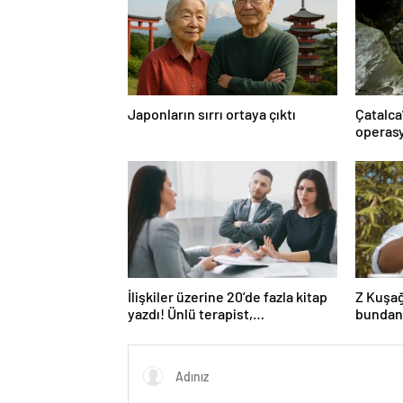
Japonların sırrı ortaya çıktı
Çatalca
operasy
İlişkiler üzerine 20’de fazla kitap
Z Kuşağ
yazdı! Ünlü terapist,
bundan
boşanmaların gerçek suçlularını
açıklıyor