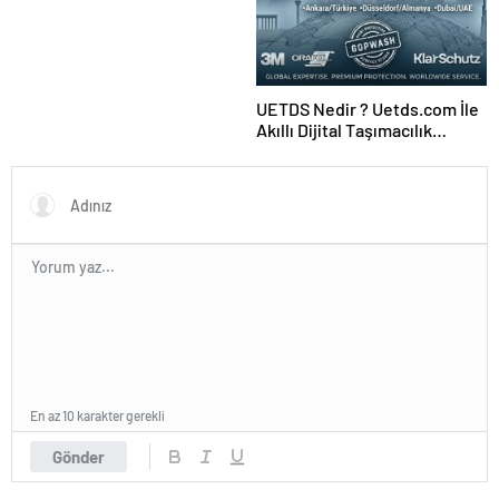
Ajansı ve Web Tasarım Ajansı
UETDS Nedir ? Uetds.com İle
Akıllı Dijital Taşımacılık
Yazılımı
En az 10 karakter gerekli
Gönder