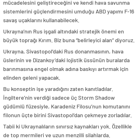
mücadelesini geliştireceğini ve kendi hava savunma
sistemlerini güçlendirmesini umduğu ABD yapımı F-16
savaş uçaklarını kullanabilecek.
Ukrayna’nın Rus işgali altındaki stratejik önemi en
büyük toprağı Kırım. Biz buna “belirleyici alan” diyoruz.
Ukrayna, Sivastopol’daki Rus donanmasının, hava
üslerinin ve Dizankoy’daki lojistik üssünün buralarda
barınmasına engel olmak adına baskıyı artırmak için
elinden geleni yapacak.
Bu konseptin işe yaradığını zaten kanıtladılar.
İngiltere’nin verdiği sadece üç Storm Shadow
güdümlü füzesiyle, Karadeniz Filosu’nun komutanını
filonun üçte birini Sivastopol’dan çekmeye zorladılar.
Tabii ki Ukraynalıların sınırsız kaynakları yok. Özellikle
de top mermileri ve uzun menzilli silahlarda.