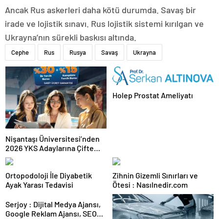
Ancak Rus askerleri daha kötü durumda. Savaş bir
irade ve lojistik sınavı. Rus lojistik sistemi kırılgan ve
Ukrayna’nın sürekli baskısı altında.
Cephe
Rus
Rusya
Savaş
Ukrayna
Holep Prostat Ameliyatı
Nişantaşı Üniversitesi’nden
2026 YKS Adaylarına Çifte
Güvence: Sabit Ücret ve
Kesintisiz Burs
Ortopodoloji İle Diyabetik
Zihnin Gizemli Sınırları ve
Ayak Yarası Tedavisi
Ötesi : Nasılnedir.com
Serjoy : Dijital Medya Ajansı,
Google Reklam Ajansı, SEO