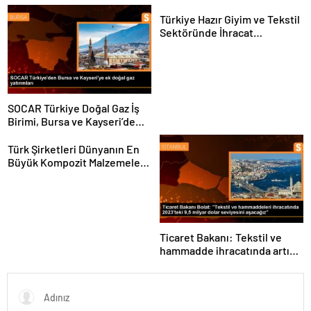
ve kadınlara pozitif ayrımcılık
yapıyoruz
Türkiye Hazır Giyim ve Tekstil
Sektöründe İhracat
Hedeflerini Açıkladı
SOCAR Türkiye Doğal Gaz İş
Birimi, Bursa ve Kayseri’de
Şebeke Uzunluğunu Artıracak
Türk Şirketleri Dünyanın En
Büyük Kompozit Malzemeler
Fuarında
Ticaret Bakanı: Tekstil ve
hammadde ihracatında artış
var