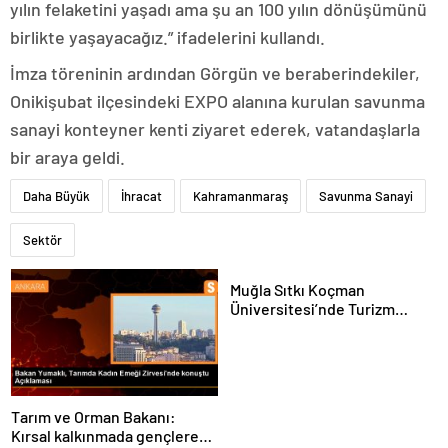
yılın felaketini yaşadı ama şu an 100 yılın dönüşümünü
birlikte yaşayacağız.” ifadelerini kullandı.
İmza töreninin ardından Görgün ve beraberindekiler,
Onikişubat ilçesindeki EXPO alanına kurulan savunma
sanayi konteyner kenti ziyaret ederek, vatandaşlarla
bir araya geldi.
Daha Büyük
İhracat
Kahramanmaraş
Savunma Sanayi
Sektör
Muğla Sıtkı Koçman
Üniversitesi’nde Turizm
Sektörü ve Öğrenciler
Buluştu
Tarım ve Orman Bakanı:
Kırsal kalkınmada gençlere