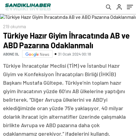
219 okunma
Türkiye Hazır Giyim İhracatında AB ve
ABD Pazarına Odaklanmalı
31 Ocak 2024 00:18
ABONE OL
News
Türkiye İhracatçılar Meclisi (TİM) ve İstanbul Hazır
Giyim ve Konfeksiyon İhracatçıları Birliği (İHKİB)
Başkanı Mustafa Gültepe, Türkiye’nin toplam hazır
giyim ihracatının yüzde 60’ını AB ülkelerine yaptığını
belirterek, “Diğer Avrupa ülkelerini ve ABD’yi
eklediğimizde oran yüzde 75’e yaklaşıyor. 40 milyar
dolarlık ihracat için alternatifler üzerinde çalışmakla
birlikte Avrupa ve ABD pazarına daha çok
odaklanmamız gerekiyor.” ifadelerini kullandı.