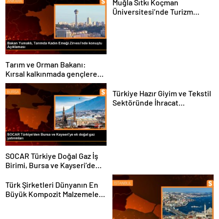
Muğla Sıtkı Koçman
Üniversitesi’nde Turizm
Sektörü ve Öğrenciler
Buluştu
Tarım ve Orman Bakanı:
Kırsal kalkınmada gençlere
ve kadınlara pozitif ayrımcılık
yapıyoruz
Türkiye Hazır Giyim ve Tekstil
Sektöründe İhracat
Hedeflerini Açıkladı
SOCAR Türkiye Doğal Gaz İş
Birimi, Bursa ve Kayseri’de
Şebeke Uzunluğunu Artıracak
Türk Şirketleri Dünyanın En
Büyük Kompozit Malzemeler
Fuarında