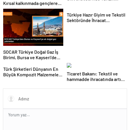
Kırsal kalkınmada gençlere
Sektörü ve Öğrenciler
ve kadınlara pozitif ayrımcılık
Buluştu
yapıyoruz
Türkiye Hazır Giyim ve Tekstil
Sektöründe İhracat
Hedeflerini Açıkladı
SOCAR Türkiye Doğal Gaz İş
Birimi, Bursa ve Kayseri’de
Şebeke Uzunluğunu Artıracak
Türk Şirketleri Dünyanın En
Ticaret Bakanı: Tekstil ve
Büyük Kompozit Malzemeler
hammadde ihracatında artış
Fuarında
var