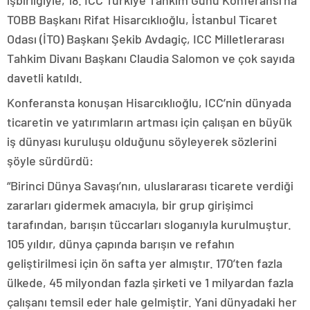
işbirliğiyle, 18. ICC Türkiye Tahkim Günü Konferansı’na
TOBB Başkanı Rifat Hisarcıklıoğlu, İstanbul Ticaret
Odası (İTO) Başkanı Şekib Avdagiç, ICC Milletlerarası
Tahkim Divanı Başkanı Claudia Salomon ve çok sayıda
davetli katıldı.
Konferansta konuşan Hisarcıklıoğlu, ICC’nin dünyada
ticaretin ve yatırımların artması için çalışan en büyük
iş dünyası kuruluşu olduğunu söyleyerek sözlerini
şöyle sürdürdü:
“Birinci Dünya Savaşı’nın, uluslararası ticarete verdiği
zararları gidermek amacıyla, bir grup girişimci
tarafından, barışın tüccarları sloganıyla kurulmuştur.
105 yıldır, dünya çapında barışın ve refahın
geliştirilmesi için ön safta yer almıştır. 170’ten fazla
ülkede, 45 milyondan fazla şirketi ve 1 milyardan fazla
çalışanı temsil eder hale gelmiştir. Yani dünyadaki her