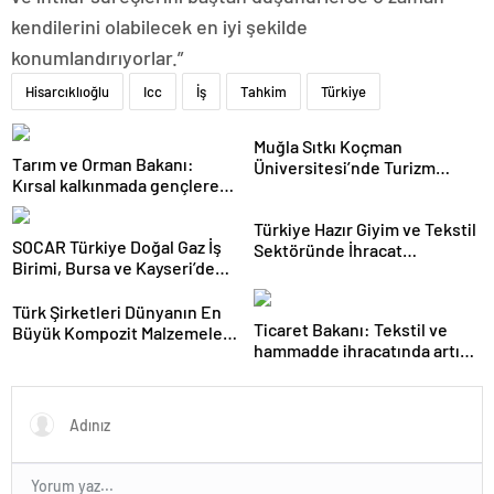
kendilerini olabilecek en iyi şekilde
konumlandırıyorlar.”
Hisarcıklıoğlu
Icc
İş
Tahkim
Türkiye
Muğla Sıtkı Koçman
Tarım ve Orman Bakanı:
Üniversitesi’nde Turizm
Kırsal kalkınmada gençlere
Sektörü ve Öğrenciler
ve kadınlara pozitif ayrımcılık
Buluştu
yapıyoruz
Türkiye Hazır Giyim ve Tekstil
SOCAR Türkiye Doğal Gaz İş
Sektöründe İhracat
Birimi, Bursa ve Kayseri’de
Hedeflerini Açıkladı
Şebeke Uzunluğunu Artıracak
Türk Şirketleri Dünyanın En
Ticaret Bakanı: Tekstil ve
Büyük Kompozit Malzemeler
hammadde ihracatında artış
Fuarında
var