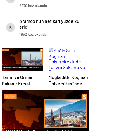
2070 kez okundu
Aramco’nun net kârı yüzde 25
eridi
5
1952 kez okundu
Tarım ve Orman
Muğla Sıtkı Koçman
Bakanı: Kırsal
Üniversitesi’nde
kalkınmada
Turizm Sektörü ve
gençlere ve
Öğrenciler Buluştu
kadınlara pozitif
ayrımcılık yapıyoruz