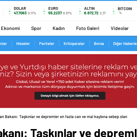
DOLAR
EURO
ALTIN
BITCOIN
47,7063
55,2237
6.672,72
%
0.17%
0.37%
2,77
Ekonomi
Spor
Kadın
Foto Galeri
Videolar
ınlar
Hisseler
Pariteler
Kritoparalar
Borsa
Diğer Haberle
n Bakanı: Taşkınlar ve depremler en fazla can ve mal kaybına sebep olan
kanı: Taşkınlar ve depremle