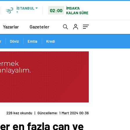
İMSAK'A
İSTANBUL
02:00
KALAN SÜRE
°
Yazarlar
Gazeteler
r
Döviz
Emtia
Kredi
226 kez okundu
|
Güncelleme: 1 Mart 2024 00:36
r en fazla can ve