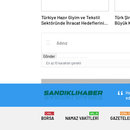
Türkiye Hazır Giyim ve Tekstil
Türk Şi
Sektöründe İhracat Hedeflerini
Büyük 
Açıkladı
Fuarın
Gönder
En az 10 karakter gerekli
Ha
ed
CANLI
ANLIK
GÜNLÜ
BORSA
NAMAZ VAKITLERI
GAZETELE