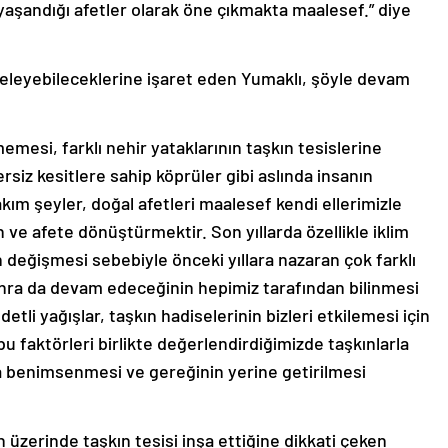
yaşandığı afetler olarak öne çıkmakta maalesef.” diye
niteleyebileceklerine işaret eden Yumaklı, şöyle devam
mesi, farklı nehir yataklarının taşkın tesislerine
rsiz kesitlere sahip köprüler gibi aslında insanın
akım şeyler, doğal afetleri maalesef kendi ellerimizle
e afete dönüştürmektir. Son yıllarda özellikle iklim
in değişmesi sebebiyle önceki yıllara nazaran çok farklı
onra da devam edeceğinin hepimiz tarafından bilinmesi
detli yağışlar, taşkın hadiselerinin bizleri etkilemesi için
 faktörleri birlikte değerlendirdiğimizde taşkınlarla
 benimsenmesi ve gereğinin yerine getirilmesi
 üzerinde taşkın tesisi inşa ettiğine dikkati çeken