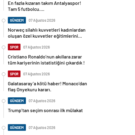
En fazla kızaran takım Antalyaspor!
Tam 5 futbolcu….
GÜNDEM
07 Ağustos 2026
Norweç silahlı kuvvetleri kadınlardan
oluşan özel kuvvetler eğitimlerini
başlattı.
SPOR
07 Ağustos 2026
Cristiano Ronaldo’nun akıllara zarar
tüm kariyerinin istatistiğini çıkardık !
SPOR
07 Ağustos 2026
Galatasaray’a kötü haber! Monaco’dan
flaş Onyekuru kararı.
GÜNDEM
07 Ağustos 2026
Trump’tan seçim sonrası ilk mülakat
GÜNDEM
07 Ağustos 2026