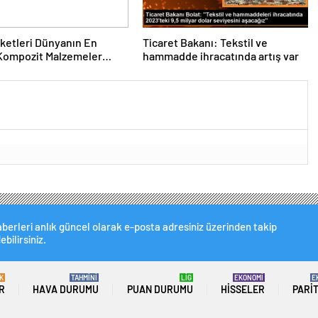
rketleri Dünyanın En
Ticaret Bakanı: Tekstil ve
Kompozit Malzemeler
hammadde ihracatında artış var
da
berleri anlık güncel olarak e-posta adresiniz üzerinden takip
ebilirsiniz.
K
TAHMİNİ
LİG
EKONOMİ
E
R
HAVA DURUMU
PUAN DURUMU
HISSELER
PARI