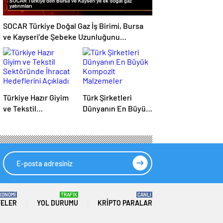
SOCAR Türkiye Doğal Gaz İş Birimi, Bursa
ve Kayseri’de Şebeke Uzunluğunu
Artıracak
Türkiye Hazır Giyim
Türk Şirketleri
ve Tekstil
Dünyanın En Büyük
Sektöründe İhracat
Kompozit
Hedeflerini Açıkladı
Malzemeler
Fuarında
KONOMİ
TRAFİK
CANLI
TELER
YOL DURUMU
KRIPTO PARALAR