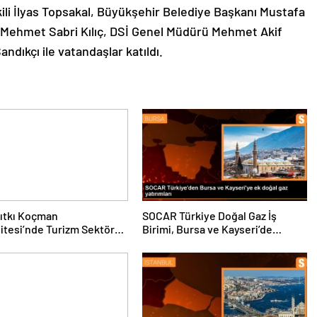
ili İlyas Topsakal, Büyükşehir Belediye Başkanı Mustafa
Mehmet Sabri Kılıç, DSİ Genel Müdürü Mehmet Akif
ndıkçı ile vatandaşlar katıldı.
ıtkı Koçman
SOCAR Türkiye Doğal Gaz İş
itesi’nde Turizm Sektörü
Birimi, Bursa ve Kayseri’de
nciler Buluştu
Şebeke Uzunluğunu Artıracak