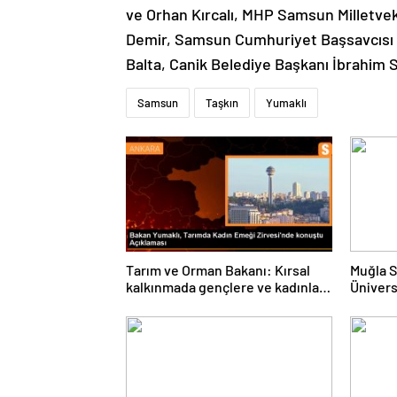
ve Orhan Kırcalı, MHP Samsun Milletvek
Demir, Samsun Cumhuriyet Başsavcısı 
Balta, Canik Belediye Başkanı İbrahim Sa
Samsun
Taşkın
Yumaklı
Tarım ve Orman Bakanı: Kırsal
Muğla S
kalkınmada gençlere ve kadınlara
Ünivers
pozitif ayrımcılık yapıyoruz
ve Öğre