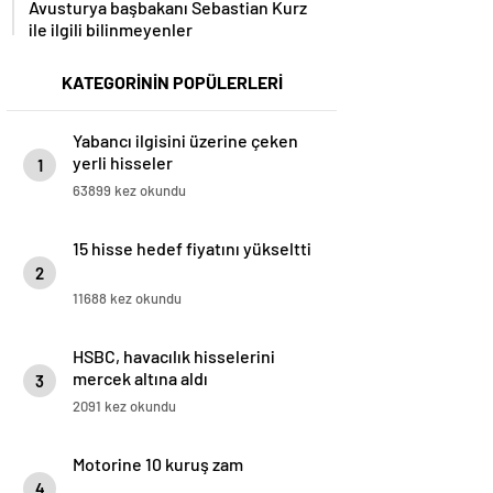
Avusturya başbakanı Sebastian Kurz
ile ilgili bilinmeyenler
KATEGORİNİN POPÜLERLERİ
Yabancı ilgisini üzerine çeken
yerli hisseler
1
63899 kez okundu
15 hisse hedef fiyatını yükseltti
2
11688 kez okundu
HSBC, havacılık hisselerini
mercek altına aldı
3
2091 kez okundu
Motorine 10 kuruş zam
4