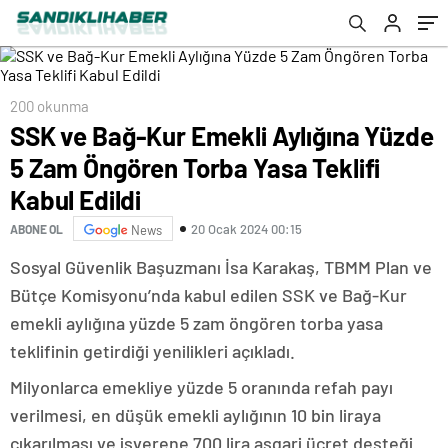
200 okunma
SSK ve Bağ-Kur Emekli Aylığına Yüzde
5 Zam Öngören Torba Yasa Teklifi
Kabul Edildi
20 Ocak 2024 00:15
ABONE OL
News
Sosyal Güvenlik Başuzmanı İsa Karakaş, TBMM Plan ve
Bütçe Komisyonu’nda kabul edilen SSK ve Bağ-Kur
emekli aylığına yüzde 5 zam öngören torba yasa
teklifinin getirdiği yenilikleri açıkladı.
Milyonlarca emekliye yüzde 5 oranında refah payı
verilmesi, en düşük emekli aylığının 10 bin liraya
çıkarılması ve işverene 700 lira asgari ücret desteği