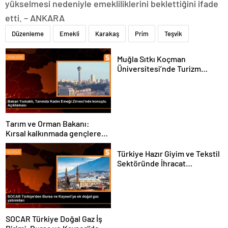
yükselmesi nedeniyle emekliliklerini beklettiğini ifade
etti. – ANKARA
Düzenleme
Emekli
Karakaş
Prim
Teşvik
Muğla Sıtkı Koçman
Üniversitesi’nde Turizm
Sektörü ve Öğrenciler
Buluştu
Tarım ve Orman Bakanı:
Kırsal kalkınmada gençlere
ve kadınlara pozitif ayrımcılık
yapıyoruz
Türkiye Hazır Giyim ve Tekstil
Sektöründe İhracat
Hedeflerini Açıkladı
SOCAR Türkiye Doğal Gaz İş