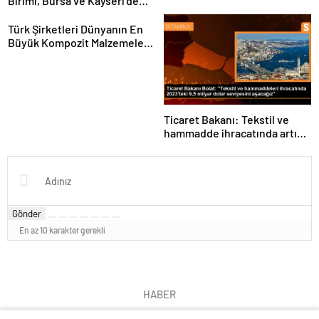
Birimi, Bursa ve Kayseri’de
Şebeke Uzunluğunu Artıracak
Türk Şirketleri Dünyanın En
Büyük Kompozit Malzemeler
Fuarında
Ticaret Bakanı: Tekstil ve
hammadde ihracatında artış
var
Gönder
En az 10 karakter gerekli
HABER