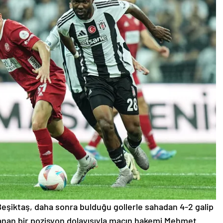
Beşiktaş, daha sonra bulduğu gollerle sahadan 4-2 galip
anan bir pozisyon dolayısıyla maçın hakemi Mehmet