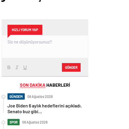
HIZLI YORUM YAP
GÖNDER
SON DAKİKA
HABERLERİ
GÜNDEM
06 Ağustos 2026
Joe Biden 6 aylık hedeflerini açıkladı.
Senato buz gibi…
SPOR
06 Ağustos 2026
En fazla kızaran takım Antalyaspor!