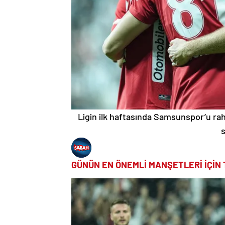
Ligin ilk haftasında Samsunspor’u ra
s
GÜNÜN EN ÖNEMLİ MANŞETLERİ İÇİN 