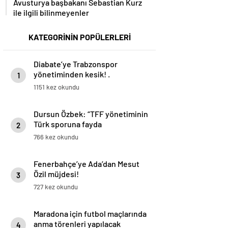
ile ilgili bilinmeyenler
KATEGORİNİN POPÜLERLERİ
Diabate’ye Trabzonspor
yönetiminden kesik! .
1
1151 kez okundu
Dursun Özbek: “TFF yönetiminin
Türk sporuna fayda
2
getiremeyeceği kanaatine
766 kez okundu
ulaştık”
Fenerbahçe’ye Ada’dan Mesut
Özil müjdesi!
3
727 kez okundu
Maradona için futbol maçlarında
anma törenleri yapılacak
4