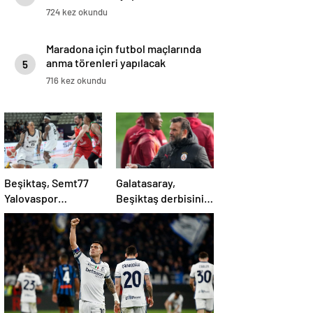
724 kez okundu
Maradona için futbol maçlarında
anma törenleri yapılacak
5
716 kez okundu
Beşiktaş, Semt77
Galatasaray,
Yalovaspor
Beşiktaş derbisinin
karşısında
hazırlıklarını
zorlanmadı
tamamladı