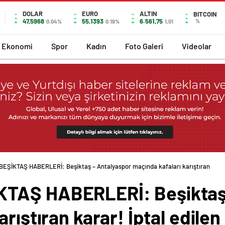
DOLAR
EURO
ALTIN
BITCOIN
47,5968
55,1393
6.561,75
%
0.04%
0.19%
1,01
Ekonomi
Spor
Kadın
Foto Galeri
Videolar
EŞİKTAŞ HABERLERİ: Beşiktaş – Antalyaspor maçında kafaları karıştıran karar! 
TAŞ HABERLERİ: Beşiktaş 
rıştıran karar! İptal edilen