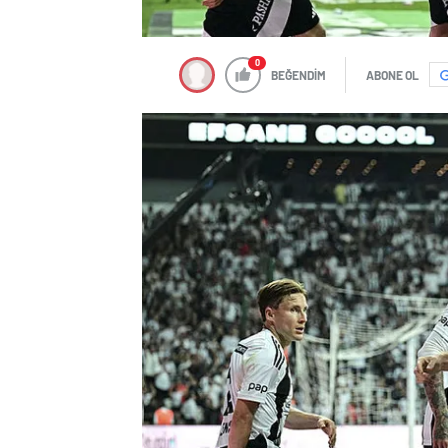
0
BEĞENDİM
ABONE OL