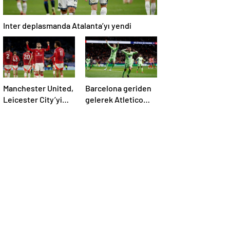
Inter deplasmanda Atalanta’yı yendi
Manchester United,
Barcelona geriden
Leicester City’yi
gelerek Atletico
farklı geçti
Madrid’i yıktı