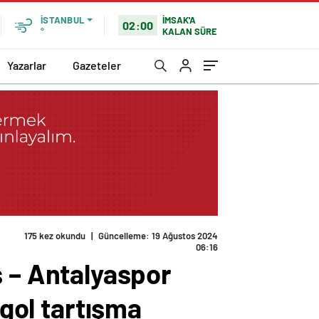
İMSAK'A
İSTANBUL
02:00
KALAN SÜRE
°
Yazarlar
Gazeteler
İptal edilen gol tartışma yarattı…
– Antalyaspor
 gol tartışma