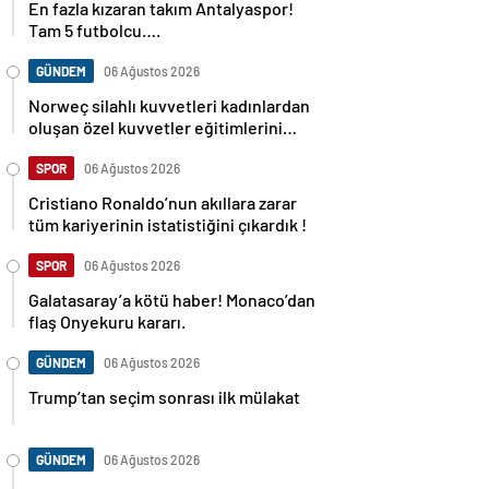
Tam 5 futbolcu….
GÜNDEM
06 Ağustos 2026
Norweç silahlı kuvvetleri kadınlardan
oluşan özel kuvvetler eğitimlerini
başlattı.
SPOR
06 Ağustos 2026
Cristiano Ronaldo’nun akıllara zarar
tüm kariyerinin istatistiğini çıkardık !
SPOR
06 Ağustos 2026
Galatasaray’a kötü haber! Monaco’dan
flaş Onyekuru kararı.
GÜNDEM
06 Ağustos 2026
Trump’tan seçim sonrası ilk mülakat
GÜNDEM
06 Ağustos 2026
Avusturya başbakanı Sebastian Kurz