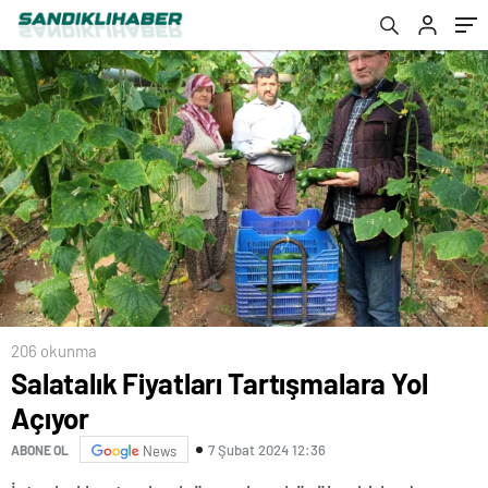
206 okunma
Salatalık Fiyatları Tartışmalara Yol
Açıyor
7 Şubat 2024 12:36
ABONE OL
News