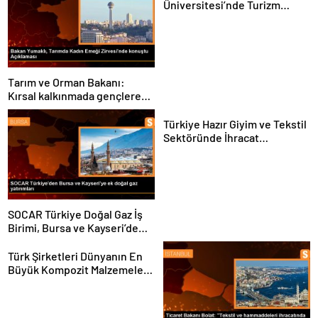
Üniversitesi’nde Turizm
Sektörü ve Öğrenciler
Buluştu
Tarım ve Orman Bakanı:
Kırsal kalkınmada gençlere
ve kadınlara pozitif ayrımcılık
yapıyoruz
Türkiye Hazır Giyim ve Tekstil
Sektöründe İhracat
Hedeflerini Açıkladı
SOCAR Türkiye Doğal Gaz İş
Birimi, Bursa ve Kayseri’de
Şebeke Uzunluğunu Artıracak
Türk Şirketleri Dünyanın En
Büyük Kompozit Malzemeler
Fuarında