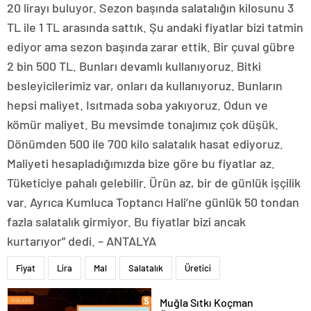
20 lirayı buluyor. Sezon başında salatalığın kilosunu 3
TL ile 1 TL arasında sattık. Şu andaki fiyatlar bizi tatmin
ediyor ama sezon başında zarar ettik. Bir çuval gübre
2 bin 500 TL. Bunları devamlı kullanıyoruz. Bitki
besleyicilerimiz var, onları da kullanıyoruz. Bunların
hepsi maliyet. Isıtmada soba yakıyoruz. Odun ve
kömür maliyet. Bu mevsimde tonajımız çok düşük.
Dönümden 500 ile 700 kilo salatalık hasat ediyoruz.
Maliyeti hesapladığımızda bize göre bu fiyatlar az.
Tüketiciye pahalı gelebilir. Ürün az, bir de günlük işçilik
var. Ayrıca Kumluca Toptancı Hali’ne günlük 50 tondan
fazla salatalık girmiyor. Bu fiyatlar bizi ancak
kurtarıyor” dedi. – ANTALYA
Fiyat
Lira
Mal
Salatalık
Üretici
Muğla Sıtkı Koçman