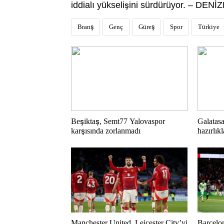
iddialı yükselişini sürdürüyor. – DENİZ
Branş
Genç
Güreş
Spor
Türkiye
Beşiktaş, Semt77 Yalovaspor
Galatasa
karşısında zorlanmadı
hazırlık
Manchester United, Leicester City’yi
Barcelon