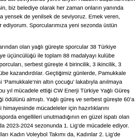
sin, biz belediye olarak her zaman onların yanında
a yensek de yenilsek de seviyoruz. Emek veren,
r ediyorum. Sporcularımıza yeni sezonda üstün
rından olan yağlı güreşte sporcular 38 Türkiye
ürkiye üçüncülüğü ile toplam 88 madalyayı kulübe
cuları, serbest güreşte 4 birincilik, 3 ikincilik, 3
übe kazandırdılar. Geçtiğimiz günlerde, Pamukkale
si ‘Pamukkale’nin altın çocuğu’ lakabıyla anılmaya
bu yıl mücadele ettiği CW Enerji Türkiye Yağlı Güreş
ği ödülünü almıştı. Yağlı güreş ve serbest güreşte 60’a
 himayesinde mücadeleler için hazırlıklarını
porda engellileri unutmadığının en güzel ispatı olan
’da 2023-2024 sezonunda 1. Lig’de mücadele ediyor.
arı Kadın Voleybol Takımı da, Kadınlar 2. Lig’de