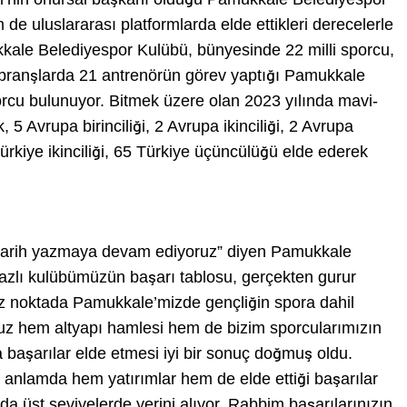
de uluslararası platformlarda elde ettikleri derecelerle
kkale Belediyespor Kulübü, bünyesinde 22 milli sporcu,
tli branşlarda 21 antrenörün görev yaptığı Pamukkale
orcu bulunuyor. Bitmek üzere olan 2023 yılında mavi-
k, 5 Avrupa birinciliği, 2 Avrupa ikinciliği, 2 Avrupa
Türkiye ikinciliği, 65 Türkiye üçüncülüğü elde ederek
 tarih yazmaya devam ediyoruz” diyen Pamukkale
azlı kulübümüzün başarı tablosu, gerçekten gurur
 noktada Pamukkale’mizde gençliğin spora dahil
z hem altyapı hamlesi hem de bizim sporcularımızın
başarılar elde etmesi iyi bir sonuç doğmuş oldu.
 anlamda hem yatırımlar hem de elde ettiği başarılar
a üst seviyelerde yerini alıyor. Rabbim başarılarınızın