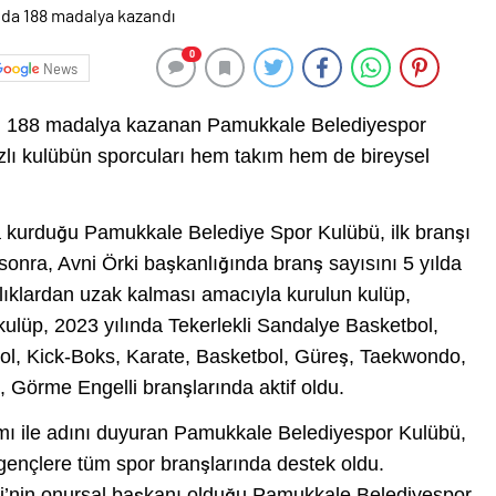
0
News
am 188 madalya kazanan Pamukkale Belediyespor
azlı kulübün sporcuları hem takım hem de bireysel
a kurduğu Pamukkale Belediye Spor Kulübü, ilk branşı
sonra, Avni Örki başkanlığında branş sayısını 5 yılda
anlıklardan uzak kalması amacıyla kurulun kulüp,
kulüp, 2023 yılında Tekerlekli Sandalye Basketbol,
ol, Kick-Boks, Karate, Basketbol, Güreş, Taekwondo,
, Görme Engelli branşlarında aktif oldu.
ımı ile adını duyuran Pamukkale Belediyespor Kulübü,
, gençlere tüm spor branşlarında destek oldu.
i’nin onursal başkanı olduğu Pamukkale Belediyespor