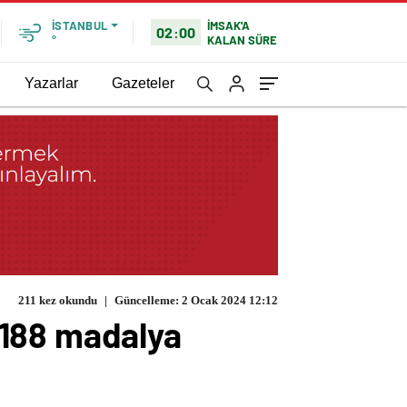
İMSAK'A
İSTANBUL
02:00
KALAN SÜRE
°
Yazarlar
Gazeteler
211 kez okundu
|
Güncelleme: 2 Ocak 2024 12:12
 188 madalya