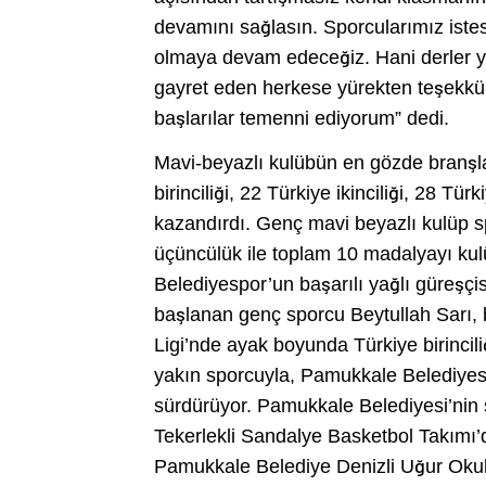
devamını sağlasın. Sporcularımız iste
olmaya devam edeceğiz. Hani derler y
gayret eden herkese yürekten teşekkü
başlarılar temenni ediyorum” dedi.
Mavi-beyazlı kulübün en gözde branşla
birinciliği, 22 Türkiye ikinciliği, 28 T
kazandırdı. Genç mavi beyazlı kulüp spor
üçüncülük ile toplam 10 madalyayı kul
Belediyespor’un başarılı yağlı güreşçi
başlanan genç sporcu Beytullah Sarı, 
Ligi’nde ayak boyunda Türkiye birincili
yakın sporcuyla, Pamukkale Belediyesi
sürdürüyor. Pamukkale Belediyesi’nin s
Tekerlekli Sandalye Basketbol Takımı
Pamukkale Belediye Denizli Uğur Okull