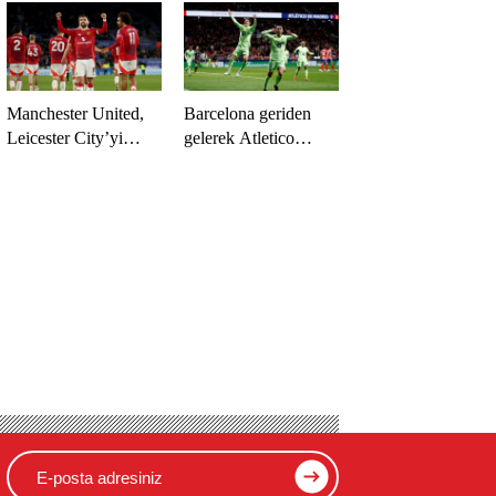
Manchester United,
Barcelona geriden
Leicester City’yi
gelerek Atletico
farklı geçti
Madrid’i yıktı