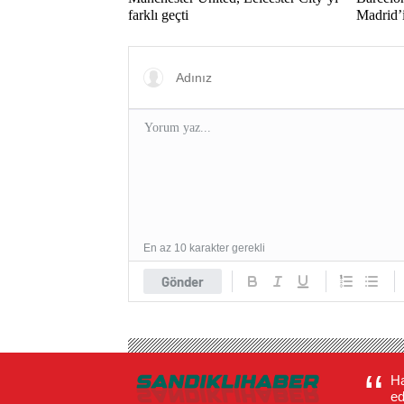
farklı geçti
Madrid’i
En az 10 karakter gerekli
Gönder
Ha
ed