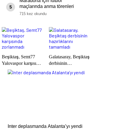
Maradona için futbol
maçlarında anma törenleri
5
yapılacak
715 kez okundu
Beşiktaş, Semt77
Galatasaray, Beşiktaş
Yalovaspor karşısında
derbisinin
zorlanmadı
hazırlıklarını
tamamladı
Inter deplasmanda Atalanta’yı yendi