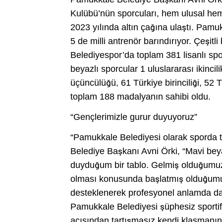
Kulübü’nün sporcuları, hem ulusal hem 
2023 yılında altın çağına ulaştı. Pamu
5 de milli antrenör barındırıyor. Çeşi
Belediyespor’da toplam 381 lisanlı sp
beyazlı sporcular 1 uluslararası ikincili
üçüncülüğü, 61 Türkiye birinciliği, 52 
toplam 188 madalyanın sahibi oldu.
“Gençlerimizle gurur duyuyoruz”
“Pamukkale Belediyesi olarak sporda
Belediye Başkanı Avni Örki, “Mavi bey
duyduğum bir tablo. Gelmiş olduğumuz
olması konusunda başlatmış olduğumu
desteklenerek profesyonel anlamda da 
Pamukkale Belediyesi şüphesiz sportif
açısından tartışmasız kendi klasmanınd