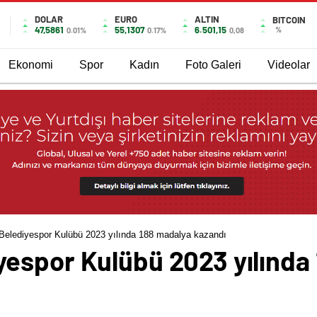
DOLAR
EURO
ALTIN
BITCOIN
47,5861
55,1307
6.501,15
%
0.01%
0.17%
0,08
Ekonomi
Spor
Kadın
Foto Galeri
Videolar
elediyespor Kulübü 2023 yılında 188 madalya kazandı
espor Kulübü 2023 yılında