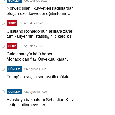
GÜNDEM
06 Ağustos 2026
Norweç silahlı kuvvetleri kadınlardan
oluşan özel kuvvetler eğitimlerini
başlattı.
SPOR
06 Ağustos 2026
Cristiano Ronaldo’nun akıllara zarar
tüm kariyerinin istatistiğini çıkardık !
SPOR
06 Ağustos 2026
Galatasaray’a kötü haber!
Monaco’dan flaş Onyekuru kararı.
GÜNDEM
06 Ağustos 2026
Trump’tan seçim sonrası ilk mülakat
GÜNDEM
06 Ağustos 2026
Avusturya başbakanı Sebastian Kurz
ile ilgili bilinmeyenler