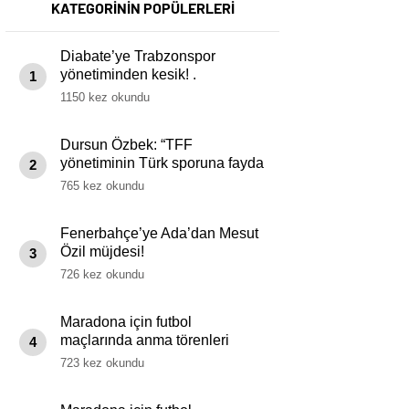
KATEGORİNİN POPÜLERLERİ
Diabate’ye Trabzonspor
yönetiminden kesik! .
1
1150 kez okundu
Dursun Özbek: “TFF
yönetiminin Türk sporuna fayda
2
getiremeyeceği kanaatine
765 kez okundu
ulaştık”
Fenerbahçe’ye Ada’dan Mesut
Özil müjdesi!
3
726 kez okundu
Maradona için futbol
maçlarında anma törenleri
4
yapılacak
723 kez okundu