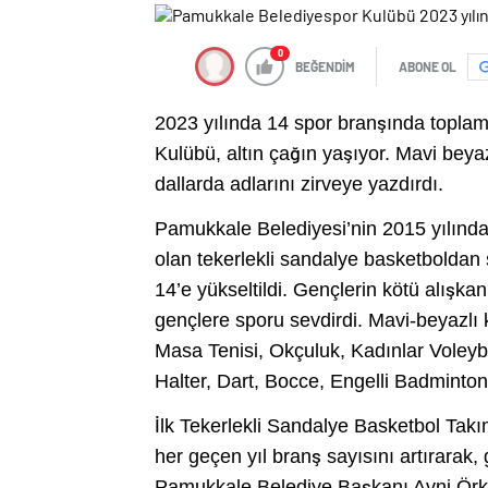
0
BEĞENDİM
ABONE OL
2023 yılında 14 spor branşında topl
Kulübü, altın çağın yaşıyor. Mavi bey
dallarda adlarını zirveye yazdırdı.
Pamukkale Belediyesi’nin 2015 yılınd
olan tekerlekli sandalye basketboldan 
14’e yükseltildi. Gençlerin kötü alışk
gençlere sporu sevdirdi. Mavi-beyazlı 
Masa Tenisi, Okçuluk, Kadınlar Voleyb
Halter, Dart, Bocce, Engelli Badminton
İlk Tekerlekli Sandalye Basketbol Tak
her geçen yıl branş sayısını artırarak
Pamukkale Belediye Başkanı Avni Örk