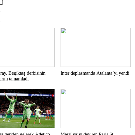
Lİ
ray, Beşiktaş derbisinin
Inter deplasmanda Atalanta’yı yendi
larını tamamladı
a geriden gelerek Atletico
Marsilya’yı deviren Paris St