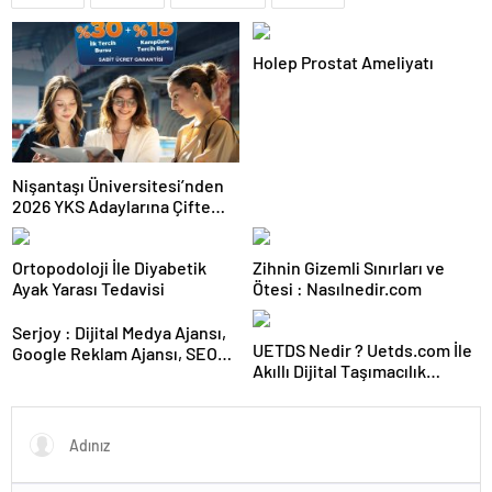
Holep Prostat Ameliyatı
Nişantaşı Üniversitesi’nden
2026 YKS Adaylarına Çifte
Güvence: Sabit Ücret ve
Kesintisiz Burs
Ortopodoloji İle Diyabetik
Zihnin Gizemli Sınırları ve
Ayak Yarası Tedavisi
Ötesi : Nasılnedir.com
Serjoy : Dijital Medya Ajansı,
UETDS Nedir ? Uetds.com İle
Google Reklam Ajansı, SEO
Akıllı Dijital Taşımacılık
Ajansı ve Web Tasarım Ajansı
Yazılımı