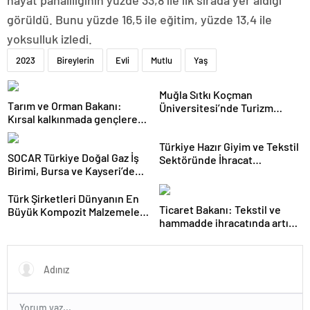
hayat pahalılığının yüzde 33,8 ile ilk sırada yer aldığı
görüldü. Bunu yüzde 16,5 ile eğitim, yüzde 13,4 ile
yoksulluk izledi.
2023
Bireylerin
Evli
Mutlu
Yaş
Muğla Sıtkı Koçman
Tarım ve Orman Bakanı:
Üniversitesi’nde Turizm
Kırsal kalkınmada gençlere
Sektörü ve Öğrenciler
ve kadınlara pozitif ayrımcılık
Buluştu
yapıyoruz
Türkiye Hazır Giyim ve Tekstil
SOCAR Türkiye Doğal Gaz İş
Sektöründe İhracat
Birimi, Bursa ve Kayseri’de
Hedeflerini Açıkladı
Şebeke Uzunluğunu Artıracak
Türk Şirketleri Dünyanın En
Ticaret Bakanı: Tekstil ve
Büyük Kompozit Malzemeler
hammadde ihracatında artış
Fuarında
var