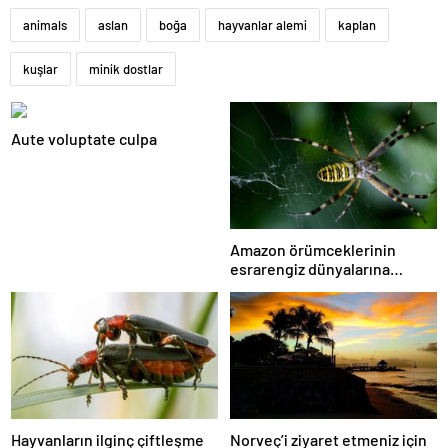
animals
aslan
boğa
hayvanlar alemi
kaplan
kuşlar
minik dostlar
Aute voluptate culpa
Amazon örümceklerinin
esrarengiz dünyalarına
gitmeye hazır olun.
Hayvanların ilginç çiftleşme
Norveç’i ziyaret etmeniz için