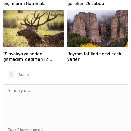
biçimlerini National
gereken 25 sebep
Geographic görüntüledi.
“Slovakya’ya neden
Bayram tatilinde gezilecek
gitmedim” dedirten 12
yerler
fotoğraf
En az 10 karakter gerekli