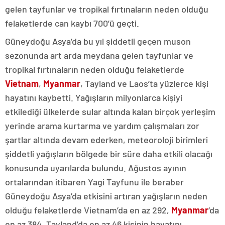
gelen tayfunlar ve tropikal fırtınaların neden olduğu
felaketlerde can kaybı 700’ü geçti.
Güneydoğu Asya’da bu yıl şiddetli geçen muson
sezonunda art arda meydana gelen tayfunlar ve
tropikal fırtınaların neden olduğu felaketlerde
Vietnam
,
Myanmar
, Tayland ve Laos’ta yüzlerce kişi
hayatını kaybetti. Yağışların milyonlarca kişiyi
etkilediği ülkelerde sular altında kalan birçok yerleşim
yerinde arama kurtarma ve yardım çalışmaları zor
şartlar altında devam ederken, meteoroloji birimleri
şiddetli yağışların bölgede bir süre daha etkili olacağı
konusunda uyarılarda bulundu. Ağustos ayının
ortalarından itibaren Yagi Tayfunu ile beraber
Güneydoğu Asya’da etkisini artıran yağışların neden
olduğu felaketlerde Vietnam’da en az 292,
Myanmar
‘da
en az 384, Tayland’da en az 46 kişinin hayatını