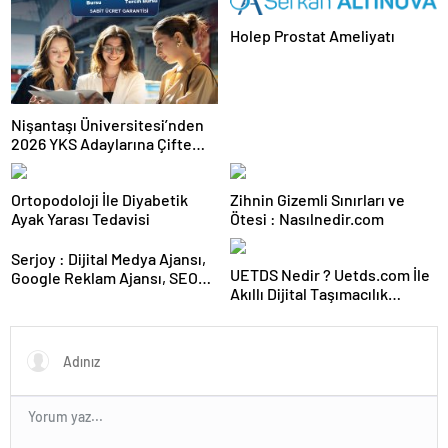
Holep Prostat Ameliyatı
Nişantaşı Üniversitesi’nden
2026 YKS Adaylarına Çifte
Güvence: Sabit Ücret ve
Kesintisiz Burs
Ortopodoloji İle Diyabetik
Zihnin Gizemli Sınırları ve
Ayak Yarası Tedavisi
Ötesi : Nasılnedir.com
Serjoy : Dijital Medya Ajansı,
UETDS Nedir ? Uetds.com İle
Google Reklam Ajansı, SEO
Akıllı Dijital Taşımacılık
Ajansı ve Web Tasarım Ajansı
Yazılımı