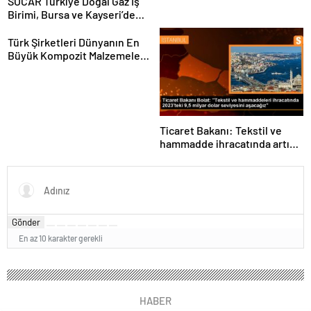
SOCAR Türkiye Doğal Gaz İş
Birimi, Bursa ve Kayseri’de
Şebeke Uzunluğunu Artıracak
Türk Şirketleri Dünyanın En
Büyük Kompozit Malzemeler
Fuarında
Ticaret Bakanı: Tekstil ve
hammadde ihracatında artış
var
Gönder
En az 10 karakter gerekli
HABER