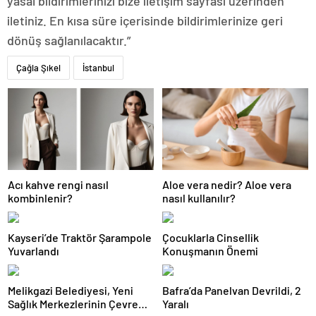
yasal bildirimlerinizi bize iletişim sayfası üzerinden
iletiniz. En kısa süre içerisinde bildirimlerinize geri
dönüş sağlanılacaktır.”
Çağla Şıkel
İstanbul
Acı kahve rengi nasıl
Aloe vera nedir? Aloe vera
kombinlenir?
nasıl kullanılır?
Kayseri’de Traktör Şarampole
Çocuklarla Cinsellik
Yuvarlandı
Konuşmanın Önemi
Melikgazi Belediyesi, Yeni
Bafra’da Panelvan Devrildi, 2
Sağlık Merkezlerinin Çevre
Yaralı