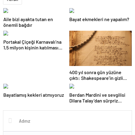
Aile bizi ayakta tutan en
Bayat ekmekleri ne yapalım?
önemli bağdır
Portakal Çiçeği Karnavalı’na
1,5 milyon kişinin katılması
bekleniyor
400 yıl sonra gün yüzüne
çıktı: Shakespeare’in gizli
sonesi bulundu
Bayatlamış kekleri atmıyoruz
Berdan Mardini ve sevgilisi
Dilara Talay’dan sürpriz
evlilik! İşte düğünden ilk
kare!