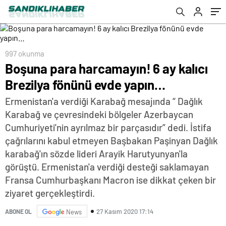
997 okunma
Boşuna para harcamayın! 6 ay kalıcı
Brezilya fönünü evde yapın…
Ermenistan'a verdiği Karabağ mesajında “ Dağlık
Karabağ ve çevresindeki bölgeler Azerbaycan
Cumhuriyeti'nin ayrılmaz bir parçasıdır” dedi. İstifa
çağrılarını kabul etmeyen Başbakan Paşinyan Dağlık
karabağ'ın sözde lideri Arayik Harutyunyan'la
görüştü. Ermenistan'a verdiği desteği saklamayan
Fransa Cumhurbaşkanı Macron ise dikkat çeken bir
ziyaret gerçekleştirdi.
27 Kasım 2020 17:14
ABONE OL
News