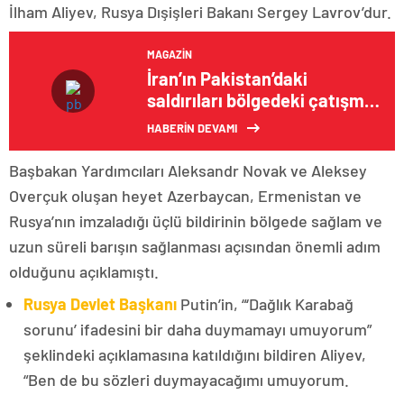
İlham Aliyev, Rusya Dışişleri Bakanı Sergey Lavrov’dur.
MAGAZIN
İran’ın Pakistan’daki
saldırıları bölgedeki çatışma
endişelerini artırıyor
HABERİN DEVAMI
Başbakan Yardımcıları Aleksandr Novak ve Aleksey
Overçuk oluşan heyet Azerbaycan, Ermenistan ve
Rusya’nın imzaladığı üçlü bildirinin bölgede sağlam ve
uzun süreli barışın sağlanması açısından önemli adım
olduğunu açıklamıştı.
Rusya Devlet Başkanı
Putin’in, “‘Dağlık Karabağ
sorunu’ ifadesini bir daha duymamayı umuyorum”
şeklindeki açıklamasına katıldığını bildiren Aliyev,
“Ben de bu sözleri duymayacağımı umuyorum.