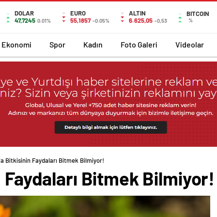
DOLAR
EURO
ALTIN
BITCOIN
47,7245
55,1857
6.625,05
%
0.01%
-0.05%
-0,53
Ekonomi
Spor
Kadın
Foto Galeri
Videolar
a Bitkisinin Faydaları Bitmek Bilmiyor!
n Faydaları Bitmek Bilmiyor!