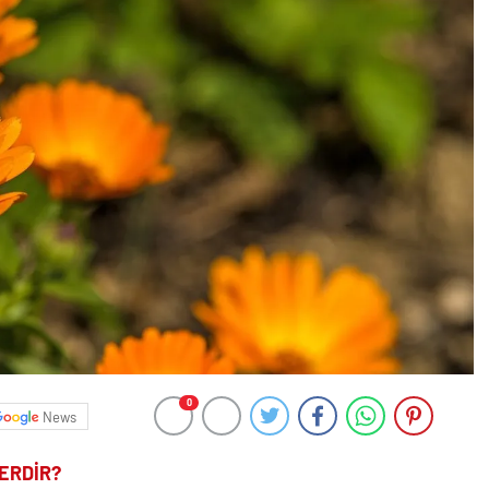
0
News
LERDİR?