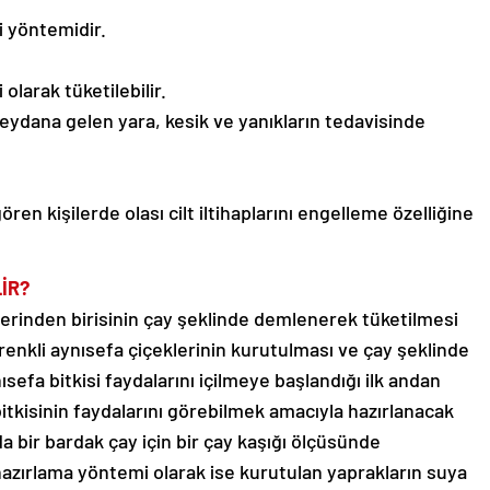
pi yöntemidir.
larak tüketilebilir.
eydana gelen yara, kesik ve yanıkların tedavisinde
n kişilerde olası cilt iltihaplarını engelleme özelliğine
İR?
llerinden birisinin çay şeklinde demlenerek tüketilmesi
 renkli aynısefa çiçeklerinin kurutulması ve çay şeklinde
sefa bitkisi faydalarını içilmeye başlandığı ilk andan
itkisinin faydalarını görebilmek amacıyla hazırlanacak
da bir bardak çay için bir çay kaşığı ölçüsünde
hazırlama yöntemi olarak ise kurutulan yaprakların suya