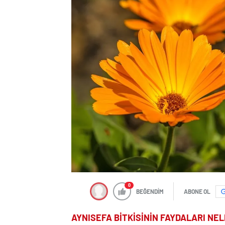
0
BEĞENDİM
ABONE OL
AYNISEFA BİTKİSİNİN FAYDALARI NE