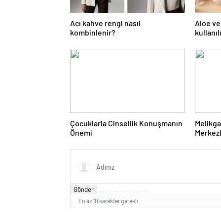
Acı kahve rengi nasıl
Aloe ve
kombinlenir?
kullanıl
Çocuklarla Cinsellik Konuşmanın
Melikga
Önemi
Merkezl
Düzenl
Gönder
En az 10 karakter gerekli