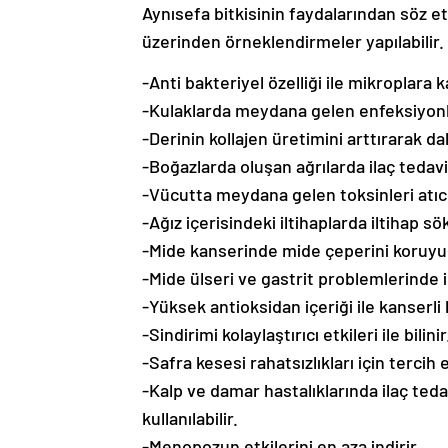
Aynısefa bitkisinin faydalarından söz et
üzerinden örneklendirmeler yapılabilir.
-Anti bakteriyel özelliği ile mikroplara k
-Kulaklarda meydana gelen enfeksiyonlar
-Derinin kollajen üretimini arttırarak da
-Boğazlarda oluşan ağrılarda ilaç tedavi
-Vücutta meydana gelen toksinleri atıcı öz
-Ağız içerisindeki iltihaplarda iltihap sök
-Mide kanserinde mide çeperini koruyu
-Mide ülseri ve gastrit problemlerinde il
-Yüksek antioksidan içeriği ile kanserli
-Sindirimi kolaylaştırıcı etkileri ile bilinir
-Safra kesesi rahatsızlıkları için tercih e
-Kalp ve damar hastalıklarında ilaç teda
kullanılabilir.
-Menopozun etkilerini en aza indirir.