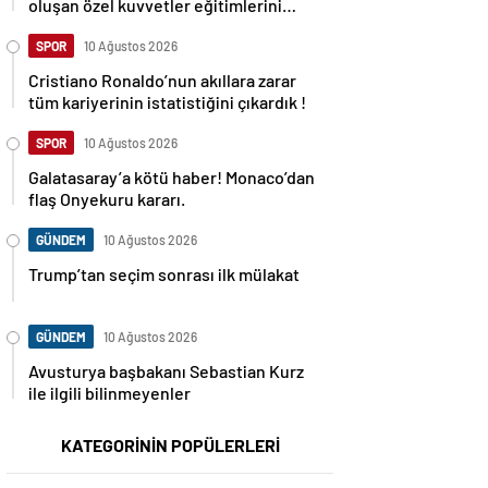
oluşan özel kuvvetler eğitimlerini
başlattı.
SPOR
10 Ağustos 2026
Cristiano Ronaldo’nun akıllara zarar
tüm kariyerinin istatistiğini çıkardık !
SPOR
10 Ağustos 2026
Galatasaray’a kötü haber! Monaco’dan
flaş Onyekuru kararı.
GÜNDEM
10 Ağustos 2026
Trump’tan seçim sonrası ilk mülakat
GÜNDEM
10 Ağustos 2026
Avusturya başbakanı Sebastian Kurz
ile ilgili bilinmeyenler
KATEGORİNİN POPÜLERLERİ