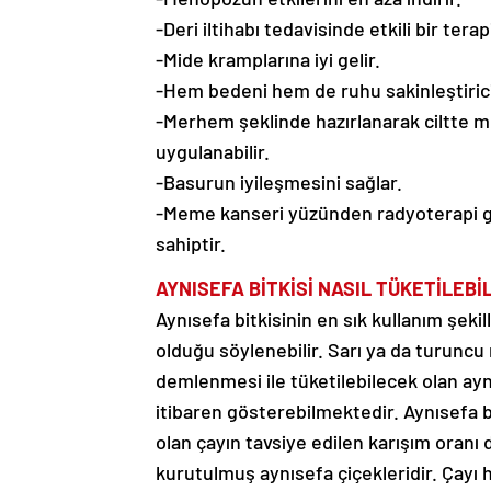
-Deri iltihabı tedavisinde etkili bir tera
-Mide kramplarına iyi gelir.
-Hem bedeni hem de ruhu sakinleştirici o
-Merhem şeklinde hazırlanarak ciltte m
uygulanabilir.
-Basurun iyileşmesini sağlar.
-Meme kanseri yüzünden radyoterapi göre
sahiptir.
AYNISEFA BİTKİSİ NASIL TÜKETİLEBİL
Aynısefa bitkisinin en sık kullanım şeki
olduğu söylenebilir. Sarı ya da turuncu
demlenmesi ile tüketilebilecek olan aynı
itibaren gösterebilmektedir. Aynısefa b
olan çayın tavsiye edilen karışım oranı 
kurutulmuş aynısefa çiçekleridir. Çayı 