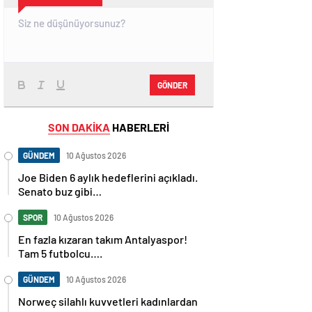
GÖNDER
SON DAKİKA
HABERLERİ
GÜNDEM
10 Ağustos 2026
Joe Biden 6 aylık hedeflerini açıkladı.
Senato buz gibi…
SPOR
10 Ağustos 2026
En fazla kızaran takım Antalyaspor!
Tam 5 futbolcu….
GÜNDEM
10 Ağustos 2026
Norweç silahlı kuvvetleri kadınlardan