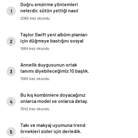
Doğru emzirme yöntemleri
nelerdir, sütün yettiği nasıl
1
anlaşılır?
2065 kez okundu
Taylor Swift yeni albüm planları
için düğmeye bastığını sosyal
2
medyadan duyurdu!
1684 kez okundu
Annelik duygusunun ortak
tanımı diyebileceğimiz 10 başlık.
3
1565 kez okundu
Bu kış kombinlere doyacağınız
onlarca model ve onlarca detay.
4
1542 kez okundu
Takı ve makyaj uyumuna trend
örnekleri sizler için derledik.
5