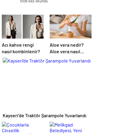
1506 kez okundu
Acı kahve rengi
Aloe vera nedir?
nasıl kombinlenir?
Aloe vera nasıl
kullanılır?
Kayseri’de Traktör Şarampole Yuvarlandı