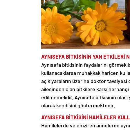
AYNISEFA BİTKİSİNİN YAN ETKİLERİ 
Aynısefa bitkisinin faydalarını görmek i
kullanacaklarsa muhakkak haricen kulla
açık yaraların üzerine doktor tavsiyes
ailesinden olan bitkilere karşı herhangi 
edilmemelidir. Aynısefa bitkisinin olası 
olarak kendisini göstermektedir.
AYNISEFA BİTKİSİNİ HAMİLELER KULL
Hamilelerde ve emziren annelerde aynıs