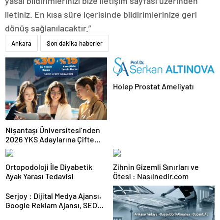
yasal bildirimlerinizi bize iletişim sayfası üzerinden
iletiniz. En kısa süre içerisinde bildirimlerinize geri
dönüş sağlanılacaktır.”
Ankara
Son dakika haberler
Holep Prostat Ameliyatı
Nişantaşı Üniversitesi’nden
2026 YKS Adaylarına Çifte
Güvence: Sabit Ücret ve
Kesintisiz Burs
Ortopodoloji İle Diyabetik
Zihnin Gizemli Sınırları ve
Ayak Yarası Tedavisi
Ötesi : Nasılnedir.com
Serjoy : Dijital Medya Ajansı,
Google Reklam Ajansı, SEO
Ajansı ve Web Tasarım Ajansı