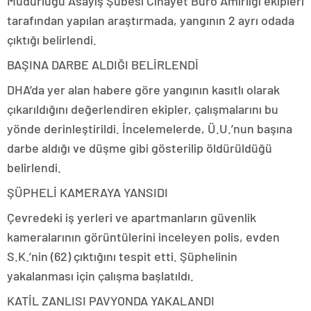
Müdürlüğü Asayiş Şubesi Cinayet Büro Amirliği ekipleri
tarafından yapılan araştırmada, yangının 2 ayrı odada
çıktığı belirlendi.
BAŞINA DARBE ALDIĞI BELİRLENDİ
DHA’da yer alan habere göre yangının kasıtlı olarak
çıkarıldığını değerlendiren ekipler, çalışmalarını bu
yönde derinleştirildi. İncelemelerde, Ü.U.’nun başına
darbe aldığı ve düşme gibi gösterilip öldürüldüğü
belirlendi.
ŞÜPHELİ KAMERAYA YANSIDI
Çevredeki iş yerleri ve apartmanların güvenlik
kameralarının görüntülerini inceleyen polis, evden
S.K.’nin (62) çıktığını tespit etti. Şüphelinin
yakalanması için çalışma başlatıldı.
KATİL ZANLISI PAVYONDA YAKALANDI