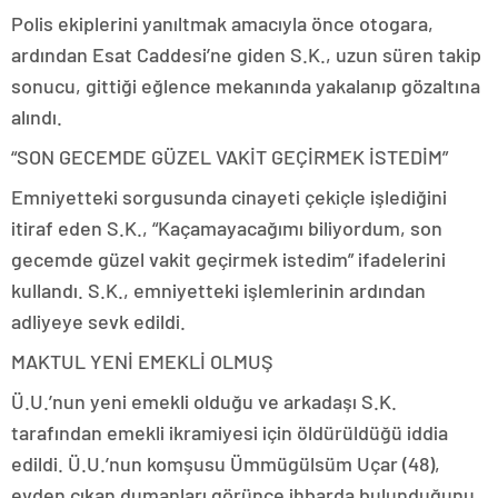
Polis ekiplerini yanıltmak amacıyla önce otogara,
ardından Esat Caddesi’ne giden S.K., uzun süren takip
sonucu, gittiği eğlence mekanında yakalanıp gözaltına
alındı.
“SON GECEMDE GÜZEL VAKİT GEÇİRMEK İSTEDİM”
Emniyetteki sorgusunda cinayeti çekiçle işlediğini
itiraf eden S.K., “Kaçamayacağımı biliyordum, son
gecemde güzel vakit geçirmek istedim” ifadelerini
kullandı. S.K., emniyetteki işlemlerinin ardından
adliyeye sevk edildi.
MAKTUL YENİ EMEKLİ OLMUŞ
Ü.U.’nun yeni emekli olduğu ve arkadaşı S.K.
tarafından emekli ikramiyesi için öldürüldüğü iddia
edildi. Ü.U.’nun komşusu Ümmügülsüm Uçar (48),
evden çıkan dumanları görünce ihbarda bulunduğunu