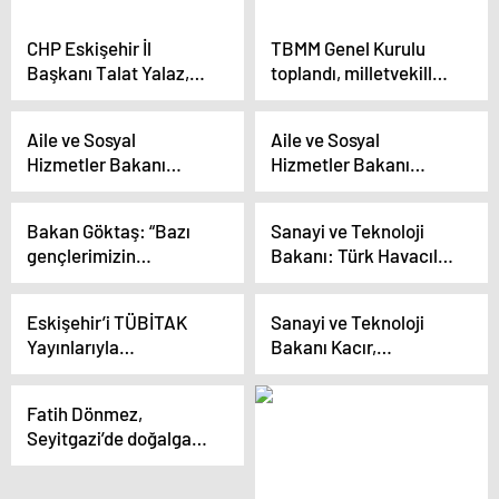
CHP Eskişehir İl
TBMM Genel Kurulu
Başkanı Talat Yalaz,
toplandı, milletvekilleri
AKP Eskişehir
gündem dışı
Büyükşehir Belediye
konuşmalar yaptı
Aile ve Sosyal
Aile ve Sosyal
Başkan adayı Nebi
Hizmetler Bakanı
Hizmetler Bakanı
Hatipoğlu’nun
Eskişehir’de Büyük
Mahinur Özdemir
iddialarına yanıt verdi
Emirdağlılar
Göktaş, 500’ün
Bakan Göktaş: “Bazı
Sanayi ve Teknoloji
Buluşması’na katıldı
üzerinde şehit yakını,
gençlerimizin
Bakanı: Türk Havacılığı
gazi ve gazi yakını
üniversite kapılarından
Altın Çağını Yaşıyor
ataması yapılacağını
gönderildiği günler çok
müjdeledi
Eskişehir’i TÜBİTAK
Sanayi ve Teknoloji
geride kaldı”
Yayınlarıyla
Bakanı Kacır,
Buluşturuyoruz Projesi
Eskişehir’de fabrika
İmza Töreni
açılışında konuştu
Fatih Dönmez,
Gerçekleştirildi
Açıklaması
Seyitgazi’de doğalgaz
kullanan ilk haneyi
ziyaret etti