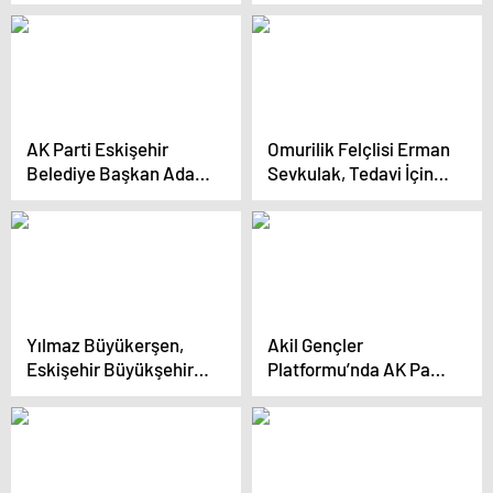
keşiflerde 5 bin 200
Mahallesi sakinlerini
yıllık yapı gömme
Frig Vadileri’ne götürdü
uygulaması
AK Parti Eskişehir
Omurilik Felçlisi Erman
Belediye Başkan Adayı
Sevkulak, Tedavi İçin
Nebi Hatipoğlu,
Destek Bekliyor
Projelerini Tanıttı
Yılmaz Büyükerşen,
Akil Gençler
Eskişehir Büyükşehir
Platformu’nda AK Parti
Belediye Başkanlığı’na
adayları Eskişehir’deki
veda etti
sorunları ve vaatleri
anlattı