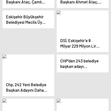
Başkanı Ataç, Çamlıca
Başkanı Ahmet Ataç,
Mahallesi Seçim
Muttalip Mahallesi’nde
İletişim Merkezi’ni Açtı
seçim iletişim
Eskişehir Büyükşehir
merkezini açtı
Belediyesi Meclis Üyesi
Mustafa Önder Son
Yolculuğuna Uğurlandı
DSİ, Eskişehir’e 8
Milyar 229 Milyon Lira
Değerinde 109 Tesis
İnşa Etti
CHP’den 243 belediye
başkan adayı
açıklaması
Chp, 242 Yeni Belediye
Başkan Adayını Daha
Belirledi.