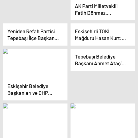
AK Parti Milletvekili
Fatih Dönmez,
Seyitgazi-Kırka yol
genişletme
Yeniden Refah Partisi
Eskişehirli TOKİ
çalışmalarını ziyaret
Tepebaşı İlçe Başkanı
Mağduru Hasan Kurt:
etti
ve Belediye Başkan
“Cumhurbaşkanım
Adayı İstifa Etti
‘İnsaf’ Kelimesini Çevre
Tepebaşı Belediye
ve Şehircilik ile TOKİ
Başkanı Ahmet Ataç’ın
Başkanı’na Söyleyin”
Şirintepe
Mahallesi’ndeki Seçim
İletişim Merkezi Açıldı
Eskişehir Belediye
Başkanları ve CHP
Adayı Esnaf ve
Sanayicilerle Buluştu