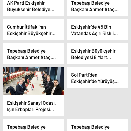
AK Parti Eskişehir
Tepebaşı Belediye
Büyükşehir Belediye
Başkanı Ahmet Ataç
Başkan Adayı Nebi
ve CHP Eskişehir
Hatipoğlu, Vatandaş ve
Büyükşehir Belediye
Cumhur İttifakı’nın
Eskişehir’de 45 Bin
Esnafla Buluşuyor
Başkan Adayı Ayşe
Eskişehir Büyükşehir
Vatandaş Aşırı Riskli
Ünlüce, EYBİLDER’i
Belediye Başkan adayı
Binalarda Oturuyor
ziyaret etti
İdris Nebi Hatipoğlu,
Tepebaşı Belediye
Eskişehir Büyükşehir
projelerini açıkladı
Başkanı Ahmet Ataç,
Belediyesi 8 Mart
Eskişehir’deki
etkinlikleri
Fabrikaları Ziyaret Etti
Sivrihisar’da başladı
Sol Parti’den
Eskişehir’de Yürüyüş:
“Hilafet Çağrılarına,
Onların Sokaklarımızı
Boğduğu Karanlığa
Eskişehir Sanayi Odası,
Karşı Ülkenin Bütün
İşin Erbapları Projesi
Sokaklarında
kapsamında teknik
Yürüyeceğiz”
gezi düzenledi
Tepebaşı Belediye
Tepebaşı Belediye