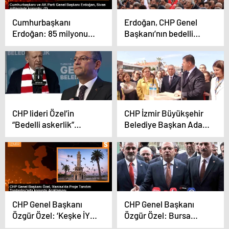
Cumhurbaşkanı
Erdoğan, CHP Genel
Erdoğan: 85 milyonun
Başkanı’nın bedelli
tamamının başımızın
askerlik açıklamasını
üzerinde yeri vardır
eleştirdi
CHP lideri Özel’in
CHP İzmir Büyükşehir
“Bedelli askerlik”
Belediye Başkan Adayı
çıkışına
Dr. Cemil Tugay, Foça
Cumhurbaşkanı
Seçim ve Koordinasyon
Erdoğan’dan ilk yorum
Merkezi’nin açılışına
katıldı
CHP Genel Başkanı
CHP Genel Başkanı
Özgür Özel: ‘Keşke İYİ
Özgür Özel: Bursa
Parti ile ittifak
Büyükşehir Belediyesi