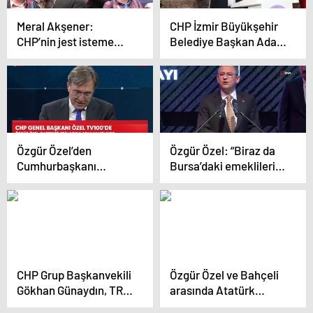
Meral Akşener:
CHP İzmir Büyükşehir
CHP’nin jest isteme
Belediye Başkan Adayı
işlerinden bıktım
Cemil Tugay, Ege
usandım
Bölgesi Diyarbakır
Dernekleri
Federasyonu
Buluşmasında Konuştu
Özgür Özel’den
Özgür Özel: “Biraz da
Cumhurbaşkanı
Bursa’daki emeklileri
Erdoğan’a “Kışkırtma”
tahrik edeyim”
Yanıtı: “Keşke
Kışkırtabilsem,
Emekliler ve İşçiler
Haklarını Aramak İçin
Yürüseler.
CHP Grup Başkanvekili
Özgür Özel ve Bahçeli
Gökhan Günaydın, TRT
arasında Atatürk
Genel Müdürü ile
polemiği