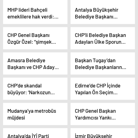
MHP lideri Bahçeli
Antalya Büyükşehir
emeklilere hak verdi:
Belediye Başkanı
Çağrıları haksız
Muhittin Böcek, Demre
değildir
ve Kaş’ta vatandaşlarla
CHP Genel Başkanı
CHP’li Belediye Başkan
buluştu
Özgür Özel: “şimşek
Adayları Ülke Sporunu
Diyor Ki ‘1 Nisan’dan
Geliştirecek
Sonra Sıkı Para
Amasra Belediye
Başkan Tugay’dan
Politikasına
Başkanı ve CHP Adayı
Belediye Başkanlarına
Geçeceğiz.
Recai Çakır, Seçim
Çağrı: “Adayların
Çalışmalarına Devam
Yanında Durun”
CHP’de skandal
Edirne’de CHP İçinde
Ediyor
büyüyor: ‘Narkozun
Yapılan Ön Seçim
etkisindeyken imza
Sonrası Adaylıktan
attırdılar’ iddiası
Çekilen Şükrü
Mudanya’ya metrobüs
CHP Genel Başkan
Ciravoğlu’nun
müjdesi
Yardımcısı Yankı
Sevenleri Eylem Yaptı
Bağcıoğlu, şehit
aileleri ve gazilerin
Antalya’da İYİ Parti
İzmir Büyükşehir
sorunlarına dikkat