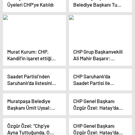
Üyeleri CHP’ye Katıldı
Belediye Başkanı Tunç
çekti
Soyer, gençlerle
buluştu
Murat Kurum: CHP,
CHP Grup Başkanvekili
Kandil’in işaret ettiği
Ali Mahir Başarır:
‘Kent Uzlaşısı’ yapmak
Emekli bayram
istiyor
ikramiyesi en az asgari
Saadet Partisi’nden
CHP Saruhanlı’da
ücret kadar olmalı
Saruhanlı’da listesini
Saadet Partisi ile
yetiştiremeyen CHP’ye
ittifak yaptı
destek
Muratpaşa Belediye
CHP Genel Başkanı
Başkanı Ümit Uysal:
Özgür Özel: Hatay’da
İktidar Kentin
kent uzlaşısı
Sorunlarını Çözemedi
sağlayacağız
Özgür Özel: “Chp’ye
CHP Genel Başkanı
Ayna Tuttuğunda, O
Özgür Özel: Hatay’da