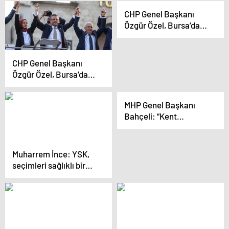
görüşme sonrası
CHP Genel Başkanı
açıklama yaptı
Özgür Özel, Bursa’da
Emeklileri Tahrik
Etmek Suçlamasına
Yanıt Verdi
CHP Genel Başkanı
Özgür Özel, Bursa’da
adayını tanıttı
MHP Genel Başkanı
Bahçeli: “Kent
uzlaşması dedikleri
PKK ittifakıdır”
Muharrem İnce: YSK,
seçimleri sağlıklı bir
şekilde
yapamayacağını
gösterdi