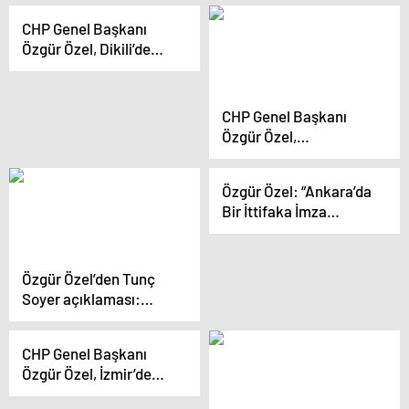
Buluşmaları Düzenledi
saflarımızı
CHP Genel Başkanı
sıklaştırmak gerekiyor”
Özgür Özel, Dikili’de
Halk Buluşması
Düzenledi
CHP Genel Başkanı
Özgür Özel,
Karabağlar’da halk
buluşmasında adaylara
Özgür Özel: “Ankara’da
destek istedi
Bir İttifaka İmza
Atamadık Ancak
İzmir’in Demokratları;
İzmir’e, Cumhuriyete
Özgür Özel’den Tunç
ve Geleceğimize Hep
Soyer açıklaması:
Beraber Sahip
‘İzmir seçmeninin
Çıkacaklar”
beklentileri yüksek,
CHP Genel Başkanı
notu kıttır’
Özgür Özel, İzmir’de
belediye başkan