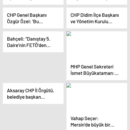
Aynayı Sana Çevirirler.
Sayın Lütfü Savaş’la
yola devam etmeye
CHP Genel Başkanı
CHP Didim İlçe Başkanı
karar verdik
Özgür Özel: ‘Bu
ve Yönetim Kurulu
gidişata bir kırmızı ışık
Üyeleri İstifa Etti
yakılmazsa 1 Nisan’dan
Bahçeli: “Danıştay 5.
sonrası felakettir’
Daire’nin FETÖ’den
ihraç edilen 387 hakim
ve savcıyı tekrar
mesleğe iade eden
MHP Genel Sekreteri
kararı çok tehlikelidir,
İsmet Büyükataman:
çok sakıncalıdır”
CHP çizgisinden
çıkmıştır
Aksaray CHP İl Örgütü,
belediye başkan
adaylarını tanıttı
Vahap Seçer:
Mersin’de büyük bir