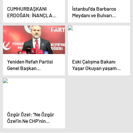
CUMHURBAŞKANI
İstanbul’da Barbaros
ERDOĞAN: İNANÇLAR
Meydanı ve Bulvarı
VE SEMBOLLER
açıldı
ÜZERİNDEN PİS BİR
OYUN
OYNANMAKTADIR-1
Yeniden Refah Partisi
Eski Çalışma Bakanı
Genel Başkan
Yaşar Okuyan yaşamını
Yardımcısı Suat Kılıç:
yitirdi
‘Önceliğimiz kendi
adaylarımızı çıkarmak
ve oy oranlarımızı
sandığa yansıtmak’
Özgür Özel: “Ne Özgür
Özel’in Ne CHP’nin
Geriye Atacak Bir Tek