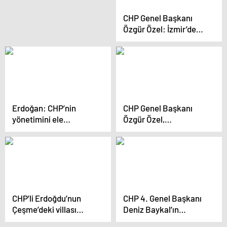
adaylarını açıkladı
CHP Genel Başkanı
Özgür Özel: İzmir’de
seçimi kazanacağız
Erdoğan: CHP’nin
CHP Genel Başkanı
yönetimini ele
Özgür Özel,
geçirmek tek
Etimesgut’ta seçim
gündemleri
koordinasyon
merkezinin açılışına
katıldı
CHP’li Erdoğdu’nun
CHP 4. Genel Başkanı
Çeşme’deki villası
Deniz Baykal’ın
mühürlendi
Vefatının Yıl