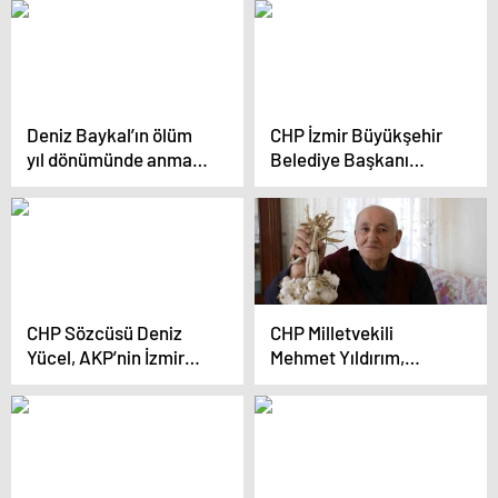
Dönümünde Anma
Töreni Düzenlendi
Deniz Baykal’ın ölüm
CHP İzmir Büyükşehir
yıl dönümünde anma
Belediye Başkanı
töreni düzenlendi
Adayı Dr. Cemil Tugay
ve Bornova Belediye
Başkan Adayı Ömer
Eşki, Bornova
Çamdibi’nde
düzenlenen mitingde
vatandaşlarla buluştu
CHP Sözcüsü Deniz
CHP Milletvekili
Yücel, AKP’nin İzmir
Mehmet Yıldırım,
Adayı Hamza Dağ’ın su
kanser tedavisi
indirimini eleştirdi
sürecinde parti
yönetiminin kendisini
yalnız bıraktığını
söyledi