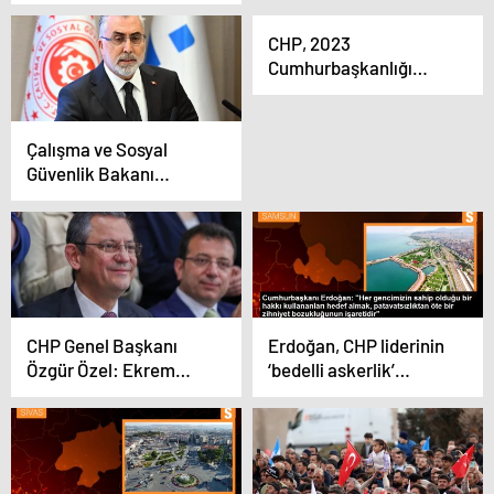
CHP, 2023
Cumhurbaşkanlığı
seçimlerinde aday
göstermediği için 7 ilde
sandık görevlisi
Çalışma ve Sosyal
bulunduramayacak
Güvenlik Bakanı
Işıkhan: CHP nedeniyle
kamu görevlerinin
aylıkları 345 TL
azalacak
CHP Genel Başkanı
Erdoğan, CHP liderinin
Özgür Özel: Ekrem
‘bedelli askerlik’
İmamoğlu’nun
açıklamasına tepki
Cumhurbaşkanı Adayı
gösterdi
Olması İçin Üzerime
Düşeni Yaparım