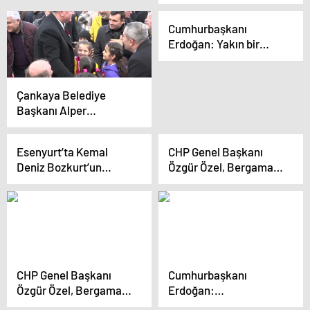
kalkınma hamlesi
başlattık
Cumhurbaşkanı
Erdoğan: Yakın bir
tarihte ikinci astronotu
da uzaya göndereceğiz
Çankaya Belediye
Başkanı Alper
Taşdelen, Çankaya’ya
başarılar diledi
Esenyurt’ta Kemal
CHP Genel Başkanı
Deniz Bozkurt’un
Özgür Özel, Bergama
tekrar aday
ve Kınık’ta
gösterilmemesi
vatandaşlara seslendi
tartışması
CHP Genel Başkanı
Cumhurbaşkanı
Özgür Özel, Bergama
Erdoğan:
ve Kınık’ta Halk
“Kardeşlerimizle