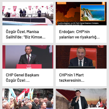
kurabilseydik’
Bursalıların Olacak
Özgür Özel, Manisa
Erdoğan: CHP’nin
Salihli’de: “Biz Kimseyi,
yalanları ve riyakarlığı
Yoksulu, Esnafı,
ortaya çıktı
Çiftçiyi, İşçiyi, Yaşlısını,
Gencini Dışarıda
Bırakmayan Türkiye
İttifakıyız”
CHP Genel Başkanı
CHP’nin 1 Mart
Özgür Özel:
tezkeresinin
Cumhuriyetin kurucu
reddedilmesi TBMM’de
kadrolarına vefa
görüşüldü
gösterilmeli