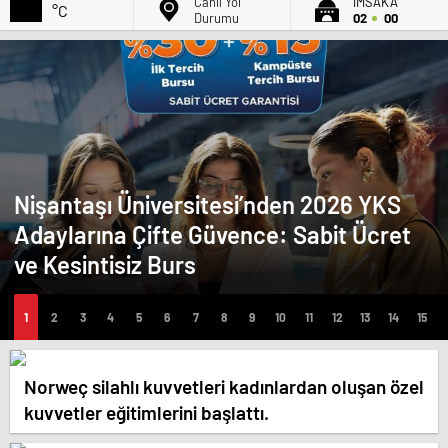
Canlı Yol
İMSAK'A
°C
Durumu
02
00
Nişantaşı Üniversitesi’nden 2026 YKS
Adaylarına Çifte Güvence: Sabit Ücret
ve Kesintisiz Burs
Norweç silahlı kuvvetleri kadınlardan oluşan özel
kuvvetler eğitimlerini başlattı.