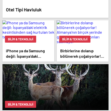
Otel Tipi Havluluk
BILIM & TEKNOLOJI
BILIM & TEKNOLOJI
iPhone ya da Samsung
Birbirlerine dolanıp
değil: İspanya’daki
bölünerek çoğalıyorlar!
elektrik kesintisinden sağ
Almanya’nın birçok
kurtulan tek telefonlar
yerinde görüldü, ihbar
bunlar!
telefonları susmuyor
BILIM & TEKNOLOJI