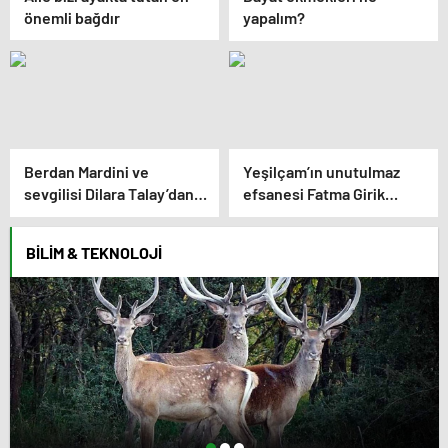
önemli bağdır
yapalım?
Berdan Mardini ve
Yeşilçam’ın unutulmaz
sevgilisi Dilara Talay’dan
efsanesi Fatma Girik
sürpriz evlilik! İşte
kazandığı ilk parayla bakın
düğünden ilk kare!
ne almış? İşte hayatıyla
BILIM & TEKNOLOJI
ilgili bilinmeyenleri…